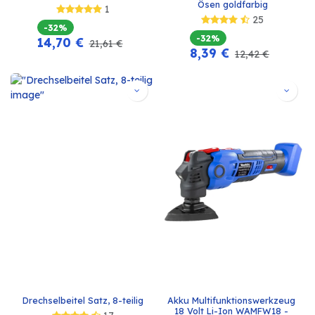
Ösen goldfarbig
1
25
-32%
-32%
14,70
€
21,61
€
8,39
€
12,42
€
Drechselbeitel Satz, 8-teilig
Akku Multifunktionswerkzeug 
18 Volt Li-Ion WAMFW18 - 