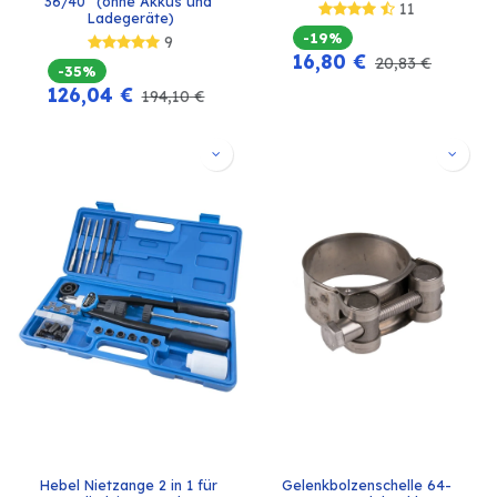
36/40“ (ohne Akkus und 
11
Ladegeräte)
-19%
9
16,80
€
20,83
€
-35%
126,04
€
194,10
€
Hebel Nietzange 2 in 1 für 
Gelenkbolzenschelle 64-