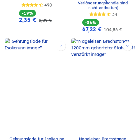
Verlängerungshandle sind 
490
nicht enthalten)
-19%
34
2,35
€
2,89
€
-36%
67,22
€
104,86
€
Gehrungslade für Isolierung
Nageleisen Brechstange 