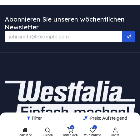
Abonnieren Sie unseren wöchentlichen
Newsletter
Filter
Preis: Aufsteigend
0
0
HAJUS AG
Startseite
Suchen
Warenkorb
Wunschliste
Konto