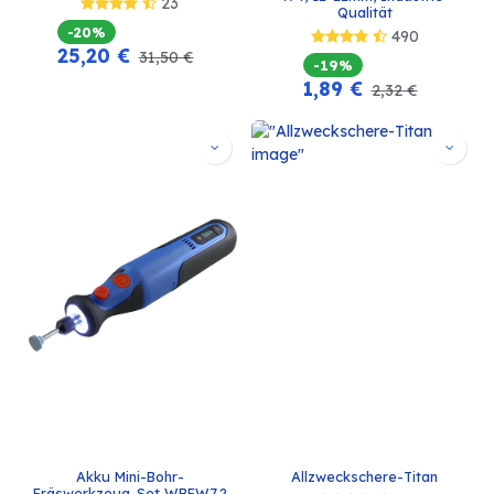
23
Qualität
-20%
490
25,20
€
31,50
€
-19%
1,89
€
2,32
€
Akku Mini-Bohr-
Allzweckschere-Titan
Fräswerkzeug-Set WBFW7.2