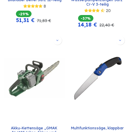
Cr-V 3-teilig
8
20
-29%
-37%
51,31
€
71,83
€
14,18
€
22,40
€
Akku-Kettensäge „GMAK 
Multifunktionssäge, klappbar