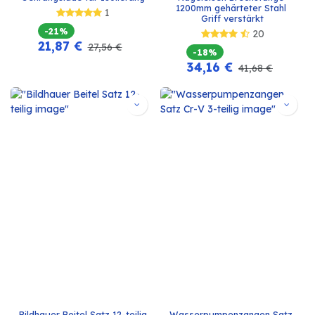
1200mm gehärteter Stahl 
1
Griff verstärkt
-21%
20
21,87
€
27,56
€
-18%
34,16
€
41,68
€
Bildhauer Beitel Satz 12-teilig
Wasserpumpenzangen Satz 