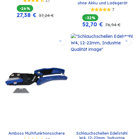
17
ohne Akku und Ladegerät
-26%
7
27,38
€
37,24
€
-32%
52,70
€
76,94
€
Amboss Multifunktionsschere
Schlauchschellen Edelstahl 
W4, 12-22mm, Industrie 