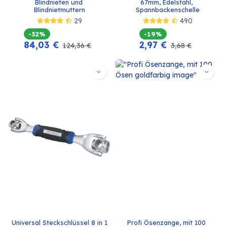
Blindnieten und 
67mm, Edelstahl, 
Blindnietmuttern
Spannbackenschelle
29
490
-32%
-19%
84,03
€
2,97
€
124,36
€
3,68
€
Universal Steckschlüssel 8 in 1
Profi Ösenzange, mit 100 