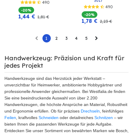
3017
490
490
-20%
-20%
1,44
€
1,81
€
1,78
€
2,23
€
1
2
3
4
5
Handwerkzeug: Präzision und Kraft für
jedes Projekt
Handwerkzeuge sind das Herzstück jeder Werkstatt –
unverzichtbar für Heimwerker, ambitionierte Hobbygärtner und
professionelle Anwender gleichermaßen. Bei Westfalia.de finden
Sie eine beeindruckende Auswahl von über 2.200
Handwerkzeugen, die höchste Ansprüche an Material, Robustheit
und Ergonomie erfüllen. Ob für präzises
Drechseln
, feinfühliges
Feilen
, kraftvolles
Schneiden
oder detailreiches
Schnitzen
– wir
bieten Ihnen die passenden Werkzeuge für jede Aufgabe.
Entdecken Sie unser Sortiment von bewährten Marken wie Bosch,