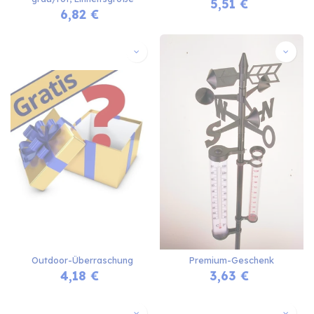
5,51
€
6,82
€
Outdoor-Überraschung
Premium-Geschenk
4,18
€
3,63
€