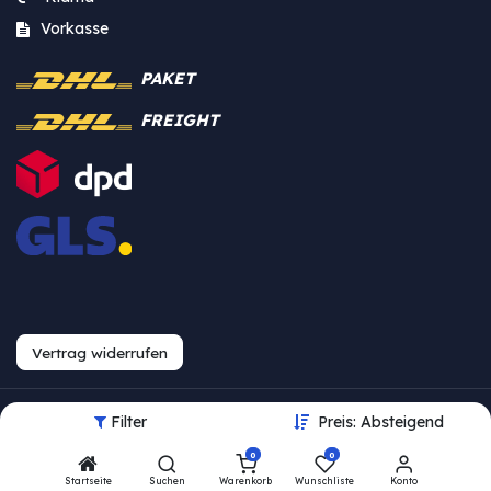
Vorkasse
PAKET
FREIGHT
Vertrag widerrufen
Filter
Preis: Absteigend
Urheberrecht © Westfalia
0
0
Bearbeite Einstellungen
Startseite
Suchen
Warenkorb
Wunschliste
Konto