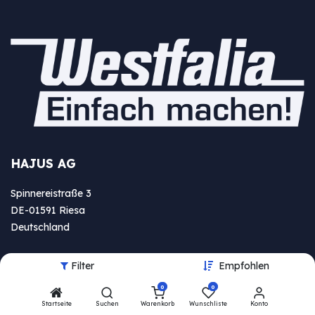
HAJUS AG
Spinnereistraße 3
DE-01591 Riesa
Deutschland
info@westfa​lia.de
Filter
Empfohlen
05151 87 798 12
0
0
Startseite
Suchen
Warenkorb
Wunschliste
Konto