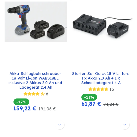
Akku-Schlagbohrschrauber 
Starter-Set Quick 18 V Li-Ion: 
18 Volt Li-Ion WABS18BL 
1 x Akku 2,0 Ah + 1 x 
inklusive 2 Akkus 2,0 Ah und 
Schnellladegerät 4 A
Ladegerät 2,4 Ah
13
6
-17%
-17%
61,87
€
74,24
€
159,22
€
191,06
€