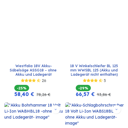
Westfalia 18V Akku-
18 V Winkelschleifer BL 125 
Säbelsäge ASSG18 – ohne 
mm WWSBL 125 (Akku und 
Akku und Ladegerät
Ladegerät nicht enthalten)
26
5
-25%
-29%
58,40
€
66,57
€
78,26
€
93,86
€