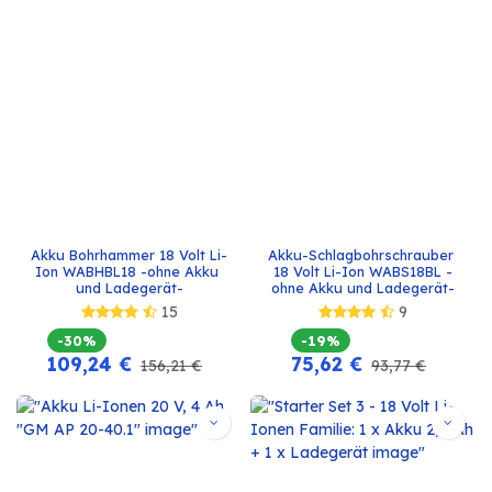
Akku Bohrhammer 18 Volt Li-
Akku-Schlagbohrschrauber 
Ion WABHBL18 -ohne Akku 
18 Volt Li-Ion WABS18BL -
und Ladegerät-
ohne Akku und Ladegerät-
15
9
-30%
-19%
109,24
€
75,62
€
156,21
€
93,77
€