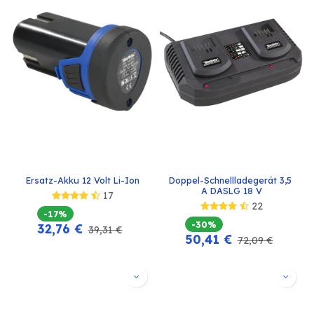
Ersatz-Akku 12 Volt Li-Ion
Doppel-Schnellladegerät 3,5 
A DASLG 18 V
17
22
-17%
-30%
32,76
€
39,31
€
50,41
€
72,09
€