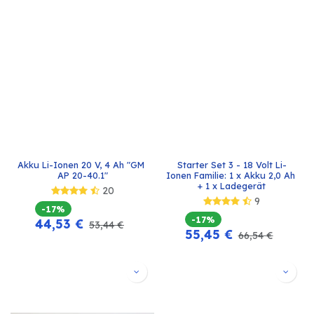
Akku Li-Ionen 20 V, 4 Ah "GM 
Starter Set 3 - 18 Volt Li-
AP 20-40.1"
Ionen Familie: 1 x Akku 2,0 Ah 
+ 1 x Ladegerät
20
9
-17%
-17%
44,53
€
53,44
€
55,45
€
66,54
€