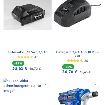
Li-Ion-Akku, 18 Volt, 2,0 Ah
Ladegerät 2,4 A ALG 18 V Li-
Ion
41
20
-28%
-21%
33,61
€
46,72
€
24,76
€
31,45
€