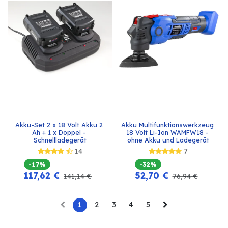
Akku-Set 2 x 18 Volt Akku 2 
Akku Multifunktionswerkzeug 
Ah + 1 x Doppel - 
18 Volt Li-Ion WAMFW18 - 
Schnellladegerät
ohne Akku und Ladegerät
14
7
-17%
-32%
117,62
€
52,70
€
141,14
€
76,94
€
1
2
3
4
5