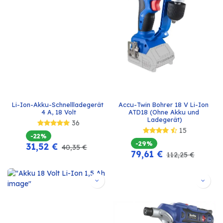
Li-Ion-Akku-Schnellladegerät 
Accu-Twin Bohrer 18 V Li-Ion 
4 A, 18 Volt
ATD18 (Ohne Akku und 
Ladegerät)
36
15
-22%
-29%
31,52
€
40,35
€
79,61
€
112,25
€