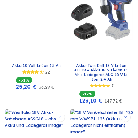
Akku 18 Volt Li-Ion 1,5 Ah
Akku-Twin Drill 18 V Li-Ion 
ATD18 + Akku 18 V Li-Ion 1,5 
22
Ah + Ladegerät ALG 18 V Li-
Ion, 2,4 Ah
-31%
25,20
€
7
36,29
€
-17%
123,10
€
147,72
€