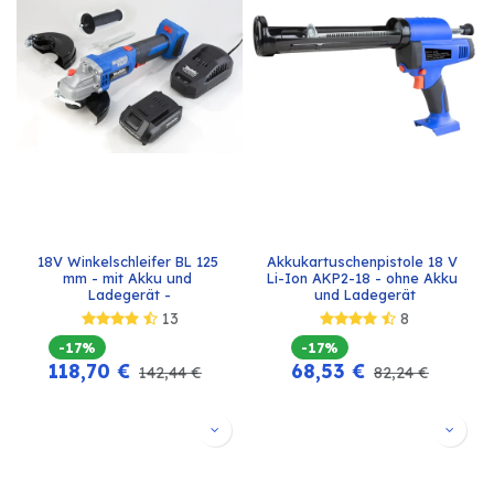
18V Winkelschleifer BL 125 
Akkukartuschenpistole 18 V 
mm - mit Akku und 
Li-Ion AKP2-18 - ohne Akku 
Ladegerät -
und Ladegerät
13
8
-17%
-17%
118,70
€
68,53
€
142,44
€
82,24
€