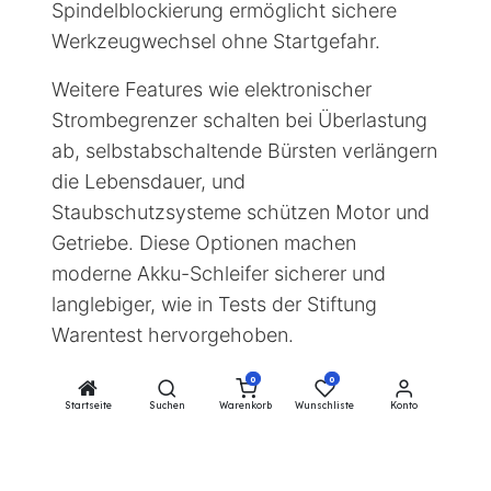
Spindelblockierung ermöglicht sichere
Werkzeugwechsel ohne Startgefahr.
Weitere Features wie elektronischer
Strombegrenzer schalten bei Überlastung
ab, selbstabschaltende Bürsten verlängern
die Lebensdauer, und
Staubschutzsysteme schützen Motor und
Getriebe. Diese Optionen machen
moderne Akku-Schleifer sicherer und
langlebiger, wie in Tests der Stiftung
Warentest hervorgehoben.
Überprüfen Sie den Schutz vor
0
0
Startseite
Suchen
Warenkorb
Wunschliste
Konto
zufälligem Start
Nutzen Sie die Tastenfixierung für
Komfort