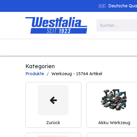
Zum Inhalt springen
Deutsche Quali
🇩🇪
Alle Produkte
Garten
Werk
Kategorien
Produkte
Werkzeug
- 15764 Artikel
Zurück
Akku Werkzeug