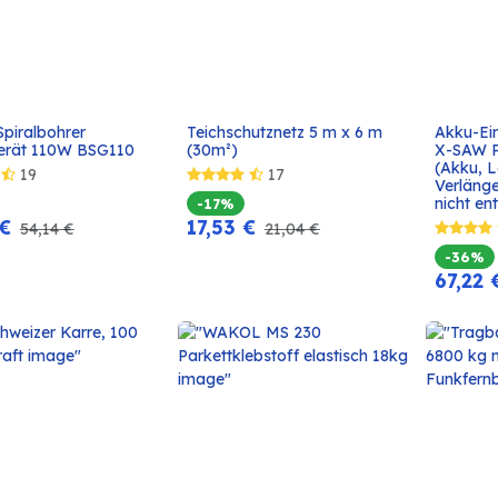
Spiralbohrer 
Teichschutznetz 5 m x 6 m 
Akku-Ei
In den
In den
erät 110W BSG110
(30m²)
X-SAW PR
Warenkorb
Warenkorb
(Akku, 
19
17
Verlänge
nicht en
-17%
€
17,53
€
54,14
€
21,04
€
-36%
67,22