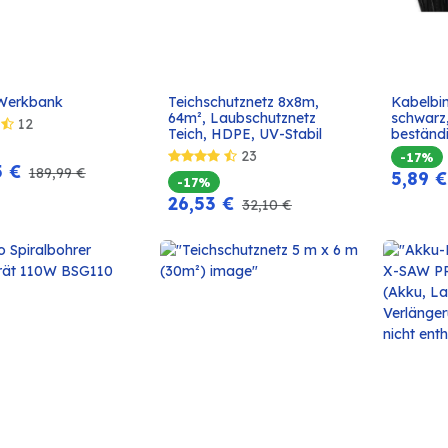
Werkbank
Teichschutznetz 8x8m, 
Kabelbin
In den
In den
64m², Laubschutznetz 
schwarz
12
Warenkorb
Warenkorb
Teich, HDPE, UV-Stabil
beständ
23
-17%
5
€
189,99
€
5,89
€
-17%
26,53
€
32,10
€