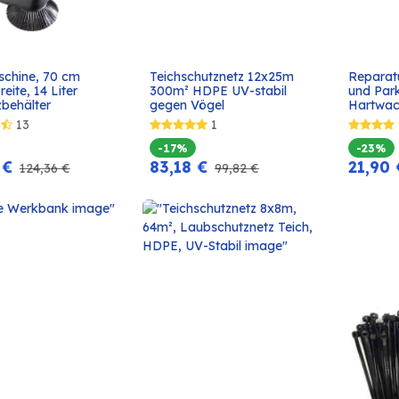
chine, 70 cm 
Teichschutznetz 12x25m 
Reparatu
In den
In den
eite, 14 Liter 
300m² HDPE UV-stabil 
und Park
Warenkorb
Warenkorb
behälter
gegen Vögel
Hartwac
13
1
-17%
-23%
€
83,18
€
21,90
124,36
€
99,82
€