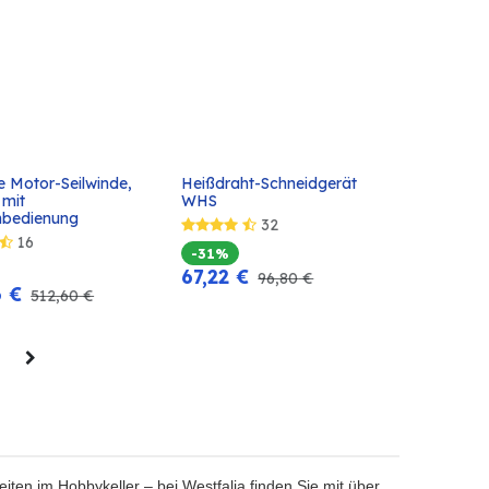
 Motor-Seilwinde, 
Heißdraht-Schneidgerät 
In den
In den
mit 
WHS
Warenkorb
Warenkorb
nbedienung
32
16
-31%
67,22
€
96,80
€
6
€
512,60
€
eiten im Hobbykeller – bei Westfalia finden Sie mit über