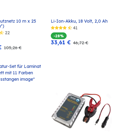
utznetz 10 m x 25 
Li-Ion-Akku, 18 Volt, 2,0 Ah
In den
In den
²)
41
Warenkorb
Warenkorb
22
-28%
33,61
€
46,72
€
€
105,26
€