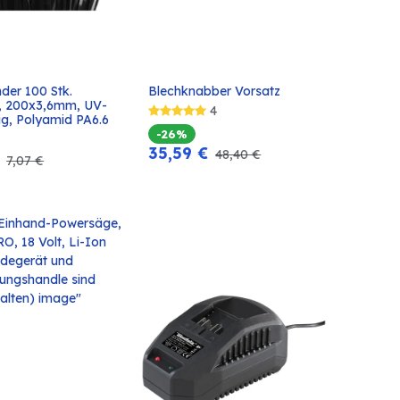
der 100 Stk. 
Blechknabber Vorsatz
In den
In den
, 200x3,6mm, UV-
4
Warenkorb
Warenkorb
ig, Polyamid PA6.6
-26%
35,59
€
48,40
€
7,07
€