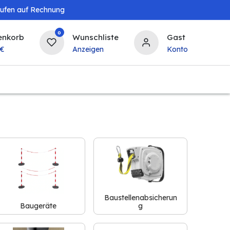
aufen auf Rechnung
0
enkorb
Wunschliste
Gast
€
Anzeigen
Konto
Landwirtschaft
Tierbedarf
Bierzapfanlagen & 
Baustellenabsicherun
Baugeräte
g