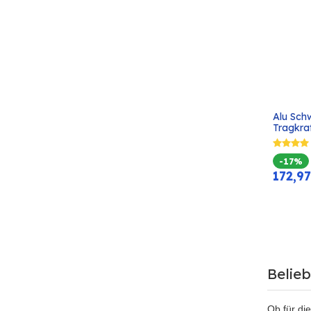
Alu Schw
Tragkra
-17%
172,97
Belie
Ob für die