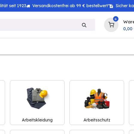
tät seit 1923
Versandkostenfrei ab 99 € bestellwert*
Sicher k
0
War
0,00
zeug
Haushalt
Technik
Baby & Kind
Arbeitskleidung
Arbeitsschutz