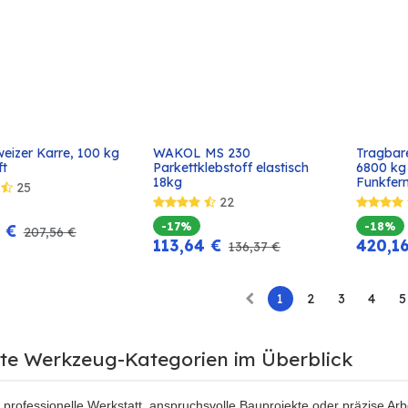
eizer Karre, 100 kg 
WAKOL MS 230 
Tragbare
In den
In den
ft
Parkettklebstoff elastisch 
6800 kg 
Warenkorb
Warenkorb
18kg
Funkfer
25
22
-17%
-18%
€
207,56
€
113,64
€
420,1
136,37
€
1
2
3
4
5
bte Werkzeug-Kategorien im Überblick
 professionelle Werkstatt, anspruchsvolle Bauprojekte oder präzise Arb