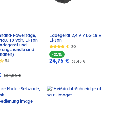
nhand-Powersäge, 
Ladegerät 2,4 A ALG 18 V 
In den
In den
O, 18 Volt, Li-Ion 
Li-Ion
Warenkorb
Warenkorb
Ladegerät und 
20
rungshandle sind 
thalten)
-21%
24,76
€
34
31,45
€
€
104,86
€