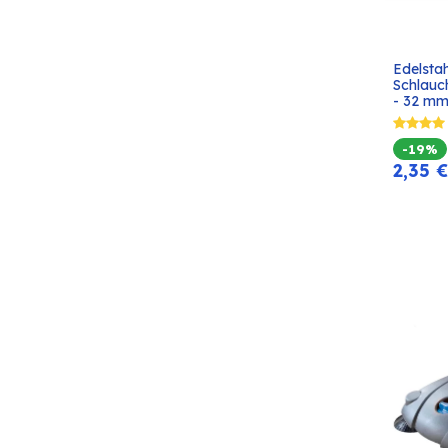
Edelsta
Schlauc
- 32 m
-19%
2,35
€