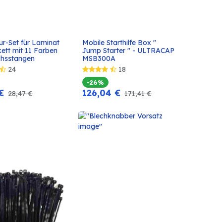
r-Set für Laminat 
Mobile Starthilfe Box " 
In den
In den
ett mit 11 Farben 
Jump Starter " - ULTRACAP 
Warenkorb
Warenkorb
hsstangen
MSB300A
24
18
-26%
€
126,04
€
28,47
€
171,41
€