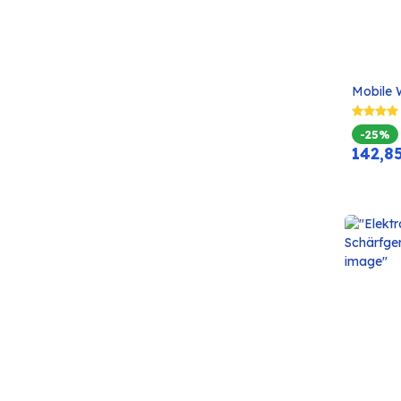
Mobile 
-25%
142,8