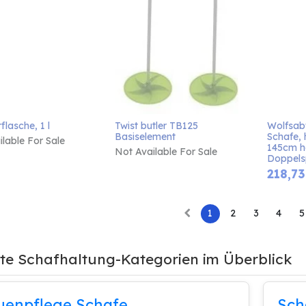
lasche, 1 l
Twist butler TB125 
Wolfsabw
Basiselement
Schafe, 
lable For Sale
145cm h
Not Available For Sale
Doppels
218,73
1
2
3
4
5
bte Schafhaltung-Kategorien im Überblick
uenpflege Schafe
Sch