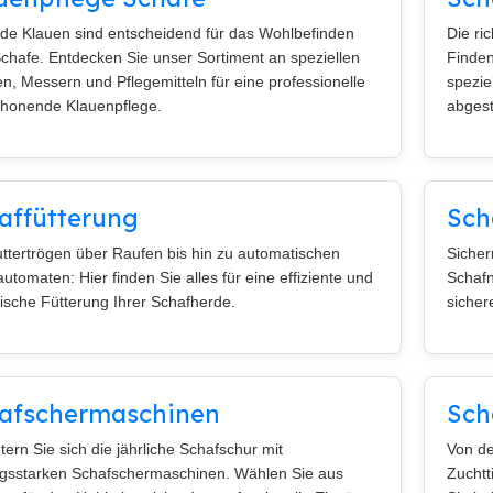
e Klauen sind entscheidend für das Wohlbefinden
Die ri
Schafe. Entdecken Sie unser Sortiment an speziellen
Finden
n, Messern und Pflegemitteln für eine professionelle
spezie
honende Klauenpflege.
abgest
affütterung
Sch
ttertrögen über Raufen bis hin zu automatischen
Sicher
automaten: Hier finden Sie alles für eine effiziente und
Schafn
ische Fütterung Ihrer Schafherde.
sicher
afschermaschinen
Sch
htern Sie sich die jährliche Schafschur mit
Von de
ngsstarken Schafschermaschinen. Wählen Sie aus
Zuchtt