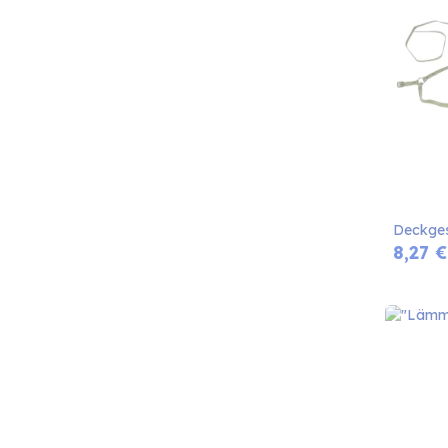
Deckges
8,27
€