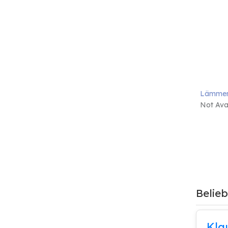
Lämmerf
Not Avai
Belie
Kla