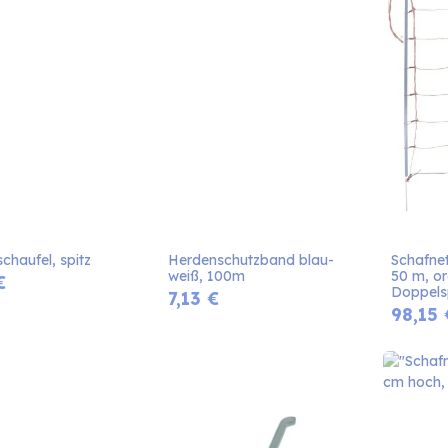
chaufel, spitz
Herdenschutzband blau-
Schafne
weiß, 100m
50 m, or
€
Doppels
7,13
€
98,15