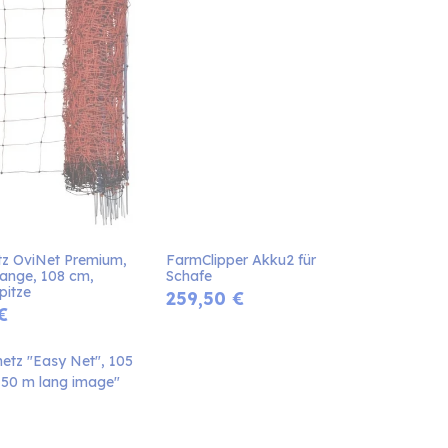
tz OviNet Premium, 
FarmClipper Akku2 für 
ange, 108 cm, 
Schafe
pitze
259,50
€
€