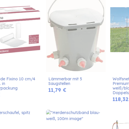
nde Fixino 10 cm/4 
Lämmerbar mit 5 
Wolfsnet
 in 
Saugstellen
Premium 
erpackung
weiß/bla
11,79
€
Doppels
€
118,32