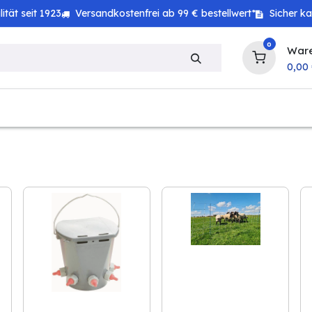
tät seit 1923
Versandkostenfrei ab 99 € bestellwert*
Sicher k
0
War
0,00
zeug
Haushalt
Technik
Baby & Kind