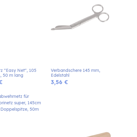
z "Easy Net", 105 
Verbandschere 145 mm, 
, 50 m lang
Edelstahl
€
3,56
€