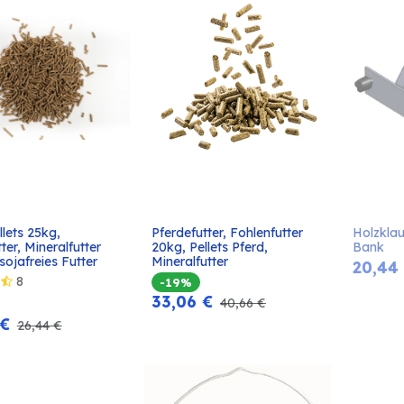
lets 25kg, 
Pferdefutter, Fohlenfutter 
Holzklau
In den
In den
ter, Mineralfutter 
20kg, Pellets Pferd, 
Bank
Warenkorb
Warenkorb
sojafreies Futter
Mineralfutter
20,44
8
-19%
33,06
€
40,66
€
€
26,44
€