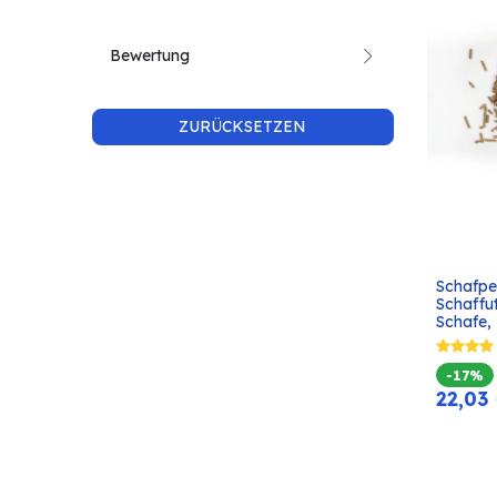
Bewertung
ZURÜCKSETZEN
Schafpel
Schaffut
Schafe, 
-17%
22,03