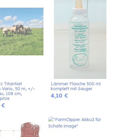
z TitanNet 
Lämmer Flasche 500 ml 
Vario, 50 m, +/- 
komplett mit Sauger
u, 108 cm, 
4,10
€
pitze
€