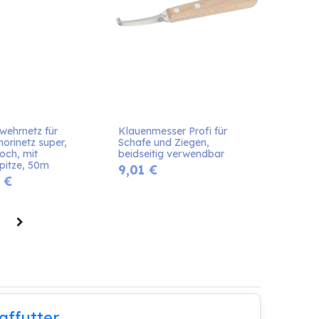
ehrnetz für 
Klauenmesser Profi für 
horinetz super, 
Schafe und Ziegen, 
och, mit 
beidseitig verwendbar
pitze, 50m
9,01
€
€
affutter