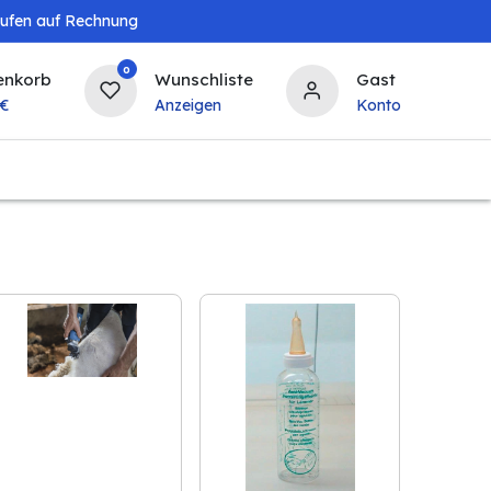
aufen auf Rechnung
0
enkorb
Wunschliste
Gast
€
Anzeigen
Konto
Landwirtschaft
Tierbedarf
Bierzapfanlagen & 