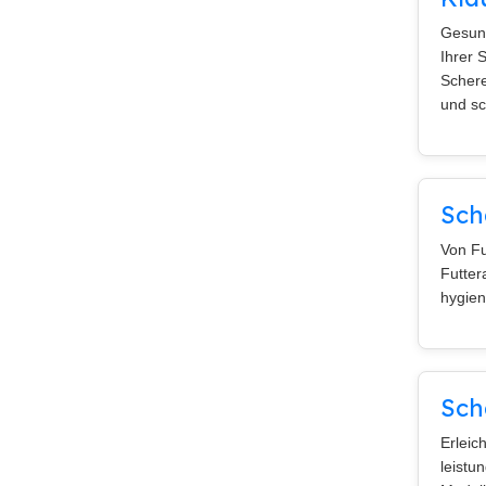
Gesund
Ihrer 
Schere
und sc
Sch
Von Fu
Futter
hygien
Sch
Erleic
leistu