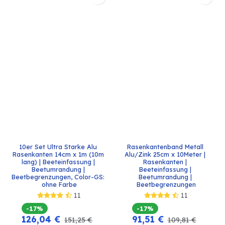
10er Set Ultra Starke Alu 
Rasenkantenband Metall 
Rasenkanten 14cm x 1m (10m 
Alu/Zink 25cm x 10Meter | 
lang) | Beeteinfassung | 
Rasenkanten | 
Beetumrandung | 
Beeteinfassung | 
Beetbegrenzungen, Color-GS: 
Beetumrandung | 
ohne Farbe
Beetbegrenzungen
11
11
-17%
-17%
126,04
€
91,51
€
151,25
€
109,81
€