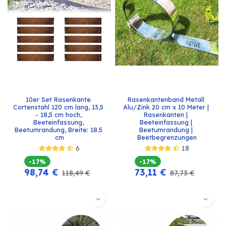
10er Set Rasenkante 
Rasenkantenband Metall 
Cortenstahl 120 cm lang, 13,5 
Alu/Zink 20 cm x 10 Meter | 
- 18,5 cm hoch, 
Rasenkanten | 
Beeteinfassung, 
Beeteinfassung | 
Beetumrandung, Breite: 18.5 
Beetumrandung | 
cm
Beetbegrenzungen
6
18
-17%
-17%
98,74
€
73,11
€
118,49
€
87,73
€