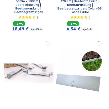
51mm x 100cm | 
120 cm | Beeteinfassung | 
Beeteinfassung | 
Beetumrandung | 
Beetumrandung | 
Beetbegrenzungen, Color-GS: 
Beetbegrenzungen
ohne Farbe
9
5
-17%
-17%
18,49
€
6,34
€
22,19
€
7,61
€