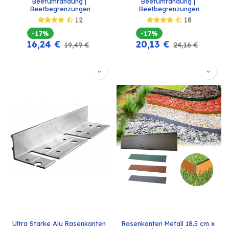
Beetumrandung | 
Beetumrandung | 
Beetbegrenzungen
Beetbegrenzungen
12
18
-17%
-17%
16,24
€
20,13
€
19,49
€
24,16
€
Ultra Starke Alu Rasenkanten 
Rasenkanten Metall 18.5 cm x 