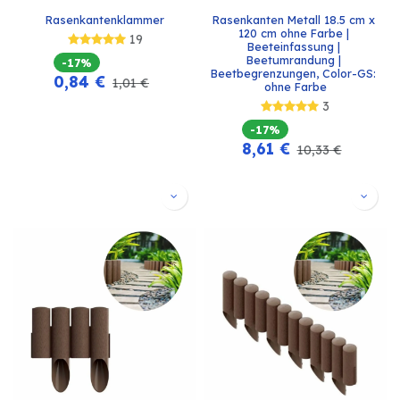
Rasenkantenklammer
Rasenkanten Metall 18.5 cm x 
120 cm ohne Farbe | 
19
Beeteinfassung | 
Beetumrandung | 
-17%
Beetbegrenzungen, Color-GS: 
0,84
€
1,01
€
ohne Farbe
3
-17%
8,61
€
10,33
€