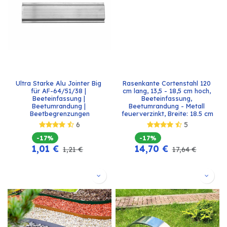
Ultra Starke Alu Jointer Big 
Rasenkante Cortenstahl 120 
für AF-64/51/38 | 
cm lang, 13,5 - 18,5 cm hoch, 
Beeteinfassung | 
Beeteinfassung, 
Beetumrandung | 
Beetumrandung - Metall 
Beetbegrenzungen
feuerverzinkt, Breite: 18.5 cm
6
5
-17%
-17%
1,01
€
14,70
€
1,21
€
17,64
€