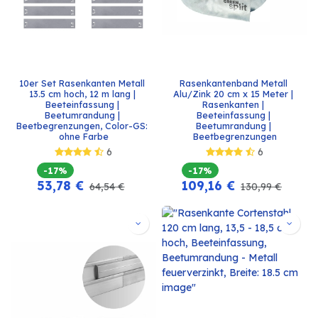
10er Set Rasenkanten Metall 
Rasenkantenband Metall 
13.5 cm hoch, 12 m lang | 
Alu/Zink 20 cm x 15 Meter | 
Beeteinfassung | 
Rasenkanten | 
Beetumrandung | 
Beeteinfassung | 
Beetbegrenzungen, Color-GS: 
Beetumrandung | 
ohne Farbe
Beetbegrenzungen
6
6
-17%
-17%
53,78
€
109,16
€
64,54
€
130,99
€