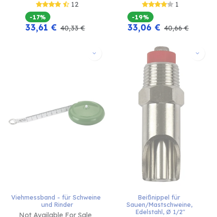
12
1
-17%
-19%
33,61
€
33,06
€
40,33
€
40,66
€
Viehmessband - für Schweine 
Beißnippel für 
und Rinder
Sauen/Mastschweine, 
Edelstahl, Ø 1/2"
Not Available For Sale