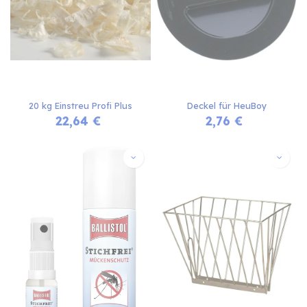
20 kg Einstreu Profi Plus
Deckel für HeuBoy
22,64
€
2,76
€