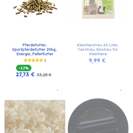
Pferdefutter, 
Kleintierstreu 60 Liter, 
Sportpferdefutter 20kg, 
Tierstreu, Einstreu für 
Energie, Pelletfutter
Kleintiere
9,99
€
1
-17%
27,73
€
33,28
€