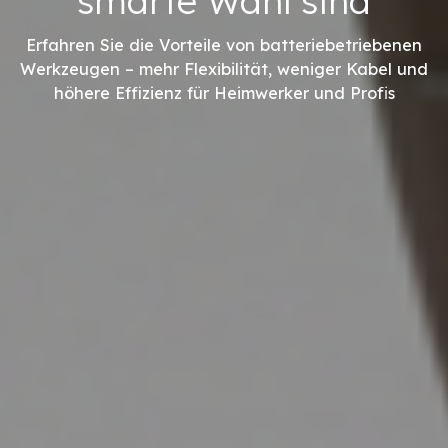
smarte Wahl sind
Erfahren Sie die Vorteile von batteriebetriebenen
Werkzeugen – mehr Flexibilität, weniger Kabel und
höhere Effizienz für Heimwerker und Profis