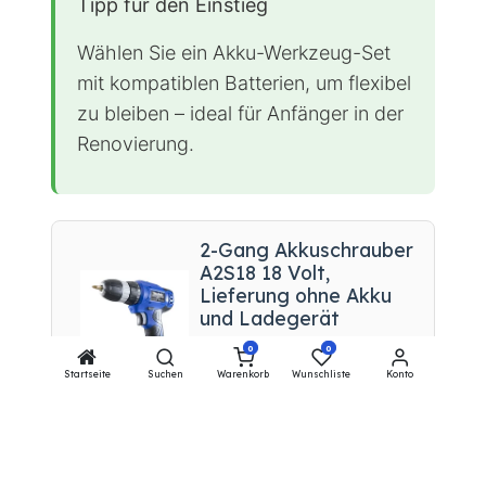
Tipp für den Einstieg
Wählen Sie ein Akku-Werkzeug-Set
mit kompatiblen Batterien, um flexibel
zu bleiben – ideal für Anfänger in der
Renovierung.
2-Gang Akkuschrauber
A2S18 18 Volt,
Lieferung ohne Akku
und Ladegerät
15.04 EUR
0
0
Startseite
Suchen
Warenkorb
Wunschliste
Konto
Zum Produkt