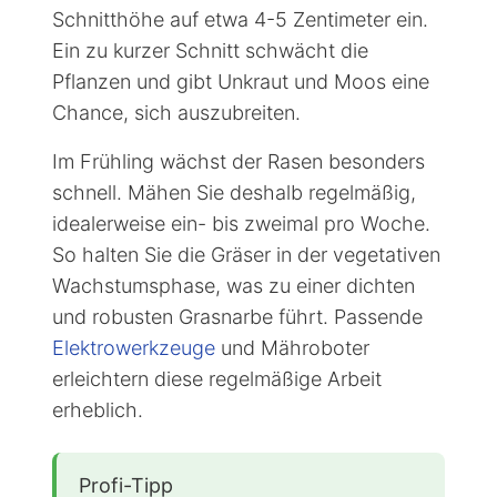
reißen die Halme ab, anstatt sie zu
schneiden. Die Schnitthöhe sollte beim
ersten Mal nicht zu tief sein. Eine gute
Faustregel ist die Ein-Drittel-Regel:
Schneiden Sie nie mehr als ein Drittel der
Halmlänge auf einmal ab. Stellen Sie die
Schnitthöhe auf etwa 4-5 Zentimeter ein.
Ein zu kurzer Schnitt schwächt die
Pflanzen und gibt Unkraut und Moos eine
Chance, sich auszubreiten.
Im Frühling wächst der Rasen besonders
schnell. Mähen Sie deshalb regelmäßig,
idealerweise ein- bis zweimal pro Woche.
So halten Sie die Gräser in der vegetativen
Wachstumsphase, was zu einer dichten