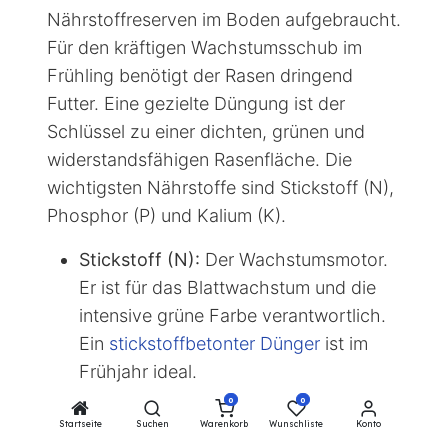
Düngen: Das Nährstoff-
Powerpaket für den
Rasen
Nach dem Winter sind die
Nährstoffreserven im Boden aufgebraucht.
Für den kräftigen Wachstumsschub im
Frühling benötigt der Rasen dringend
Futter. Eine gezielte Düngung ist der
Schlüssel zu einer dichten, grünen und
widerstandsfähigen Rasenfläche. Die
wichtigsten Nährstoffe sind Stickstoff (N),
Phosphor (P) und Kalium (K).
0
0
Stickstoff (N):
Der Wachstumsmotor.
Startseite
Suchen
Warenkorb
Wunschliste
Konto