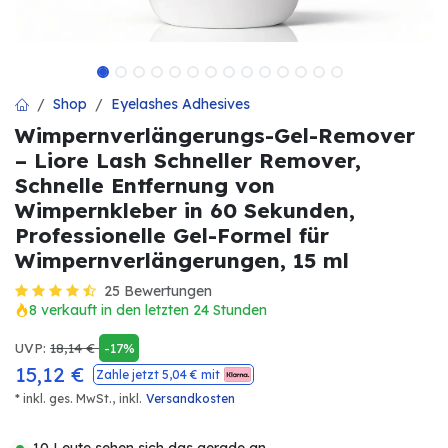
Shop
Eyelashes Adhesives
Wimpernverlängerungs-Gel-Remover
– Liore Lash Schneller Remover,
Schnelle Entfernung von
Wimpernkleber in 60 Sekunden,
Professionelle Gel-Formel für
Wimpernverlängerungen, 15 ml
25 Bewertungen
8 verkauft in den letzten 24 Stunden
UVP:
18,14
€
-17%
15,12
€
Zahle jetzt
5,04
€ mit
* inkl. ges. MwSt.,
inkl.
Versandkosten