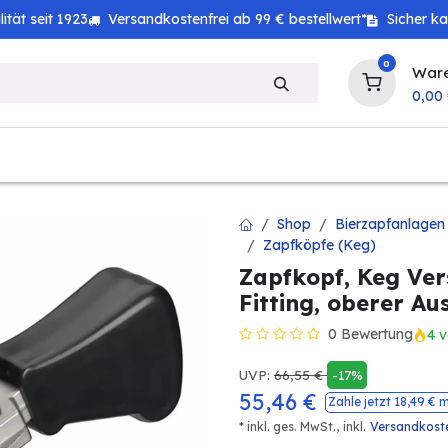
tät seit 1923
Versandkostenfrei ab 99 € bestellwert*
Sicher k
0
War
0,00
zeug
Haushalt
Technik
Baby & Kind
Shop
Bierzapfanlagen
Zapfköpfe (Keg)
Zapfkopf, Keg Vers
Fitting, oberer Au
0 Bewertung
4 v
UVP:
66,55
€
-17%
55,46
€
Zahle jetzt
18,49
€ m
* inkl. ges. MwSt.,
inkl.
Versandkost