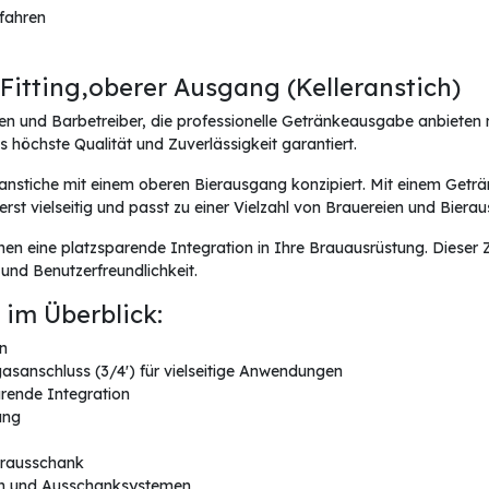
rfahren
Fitting,oberer Ausgang (Kelleranstich)
n und Barbetreiber, die professionelle Getränkeausgabe anbieten m
 höchste Qualität und Zuverlässigkeit garantiert.
leranstiche mit einem oberen Bierausgang konzipiert. Mit einem Get
rst vielseitig und passt zu einer Vielzahl von Brauereien und Bier
ne platzsparende Integration in Ihre Brauausrüstung. Dieser Zap
und Benutzerfreundlichkeit.
 im Überblick:
n
asanschluss (3/4') für vielseitige Anwendungen
ende Integration
ung
ierausschank
eien und Ausschanksystemen