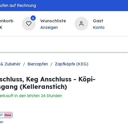
aufen auf Rechnung
0
enkorb
Wunschliste
Gast
€
Anzeigen
Konto
Landwirtschaft
Tierbedarf
Bierzapfanlagen & 
 & Zubehör
Bierzapfen
Zapfköpfe (KEG)
chluss, Keg Anschluss - Köpi-
sgang (Kelleranstich)
erkauft in den letzten 24 Stunden
it
en