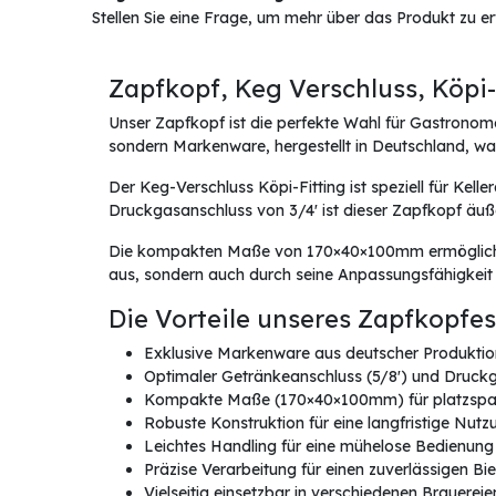
Stellen Sie eine Frage, um mehr über das Produkt zu e
Zapfkopf, Keg Verschluss, Köpi-
Unser Zapfkopf ist die perfekte Wahl für Gastronome
sondern Markenware, hergestellt in Deutschland, was
Der Keg-Verschluss Köpi-Fitting ist speziell für Kel
Druckgasanschluss von 3/4' ist dieser Zapfkopf äuße
Die kompakten Maße von 170×40×100mm ermöglichen ei
aus, sondern auch durch seine Anpassungsfähigkeit 
Die Vorteile unseres Zapfkopfes
Exklusive Markenware aus deutscher Produktio
Optimaler Getränkeanschluss (5/8') und Druckg
Kompakte Maße (170×40×100mm) für platzspar
Robuste Konstruktion für eine langfristige Nutz
Leichtes Handling für eine mühelose Bedienung
Präzise Verarbeitung für einen zuverlässigen B
Vielseitig einsetzbar in verschiedenen Brauer