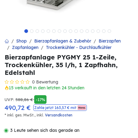
Shop
Bierzapfanlagen & Zubehör
Bierzapfen
Zapfanlagen
Trockenkühler - Durchlaufkühler
Bierzapfanlage PYGMY 25 1-Zeile,
Trockenkühler, 35 l/h, 1 Zapfhahn,
Edelstahl
0 Bewertung
15 verkauft in den letzten 24 Stunden
UVP:
588,86
€
-17%
490,72
€
Zahle jetzt
163,57
€ mit
* inkl. ges. MwSt.,
inkl.
Versandkosten
3 Leute sehen sich das gerade an