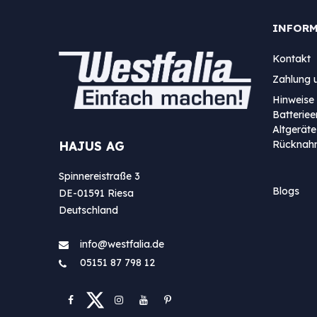
INFOR
Kontakt
Zahlung 
Hinweise 
Batterie
Altgeräte
Rücknah
HAJUS AG
Spinnereistraße 3
Blogs
DE-01591 Riesa
Deutschland
info@westfa​lia.de
05151 87 798 12