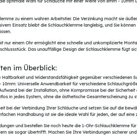
ie optimale Wahl für Schläuche mit einer Weite von 8mm - 10mm un
klemme zu einem wahren Arbeitstier. Die Verzinkung macht sie äuße
nsivem Einsatz bleibt die Schlauchklemme langlebig, und Sie können
ssen.
 nur einem Ohr ermöglicht eine schnelle und unkomplizierte Mont
lussstück. Das unauffällige Design der Schlauchklemme fügt sich 
en im Überblick:
 Haltbarkeit und Widerstandsfähigkeit gegenüber verschiedenen S
 - 10mm: Universelle Anwendbarkeit für verschiedene Schlauchgröße
Aufwand bei der Installation, ohne Kompromisse bei der Sicherheit
ahtlos in jedes System, ohne die ästhetische Gesamterscheinung zu s
rheit bei der Verbindung Ihrer Schläuche und setzen Sie auf die b
fachen Handhabung ist sie die ideale Wahl für jeden, der auf eine 
bindungen und bestellen Sie noch heute die 1-Ohr-Schlauchklemme für
ern sie sogar übertrifft. Machen Sie Ihre Verbindungen sicherer und