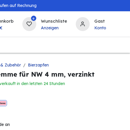
aufen auf Rechnung
0
enkorb
Wunschliste
Gast
€
Anzeigen
Konto
Landwirtschaft
Tierbedarf
Bierzapfanlagen & 
 & Zubehör
Bierzapfen
emme für NW 4 mm, verzinkt
verkauft in den letzten 24 Stunden
de an