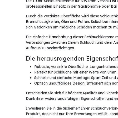
Die 1-Ohr-Schlauchklemme für NW4mm verzinkt ist d
professionellen Einsatz in der Gastronomie oder Bar.
Durch die verzinkte Oberfläche wird diese Schlauch
Bremsflüssigkeiten, Ölen und Fetten. Selbst bei inte
sich Gedanken um mögliche Schäden machen zu mü
Die einfache Handhabung dieser Schlauchklemme mit
Verbindungen zwischen Ihrem Schlauch und dem Ansch
Aufbaus zu beeinträchtigen.
Die herausragenden Eigenschaft
Robuste, verzinkte Oberfläche: Langanhaltende
Perfekt für Schläuche mit einer Weite von 8mm
Schnelle und einfache Montage: Spart Zeit und 
Optisch unauffälliges Design: Integriert sich n
Entscheiden Sie sich für höchste Qualität und Siche
Dank ihrer widerstandsfähigen Eigenschaften und ein
Investieren Sie in die Sicherheit Ihrer Schlauchver
Produkt, das nicht nur Ihre Erwartungen erfüllt, sond