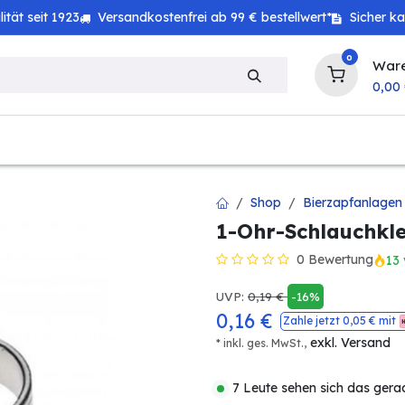
tät seit 1923
Versandkostenfrei ab 99 € bestellwert*
Sicher k
0
War
0,00
zeug
Haushalt
Technik
Baby & Kind
Shop
Bierzapfanlagen
1-Ohr-Schlauchkl
0 Bewertung
13 
UVP:
0,19
€
-16%
0,16
€
Zahle jetzt
0,05
€ mit
exkl. Versand
* inkl. ges. MwSt.,
7 Leute sehen sich das gera