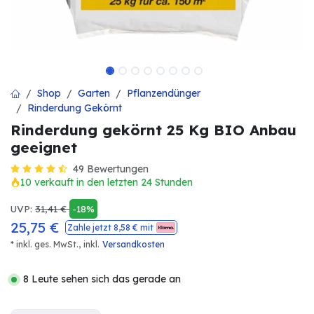
Shop
Garten
Pflanzendünger
Rinderdung Gekörnt
Rinderdung gekörnt 25 Kg BIO Anbau
geeignet
49 Bewertungen
10 verkauft in den letzten 24 Stunden
UVP:
31,41
€
-18%
25,75
€
Zahle jetzt
8,58
€ mit
* inkl. ges. MwSt.,
inkl.
Versandkosten
8 Leute sehen sich das gerade an