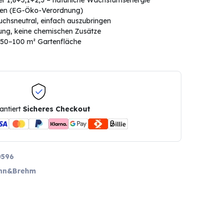
 1,8+3,1+2,3 – natürliche Wachstumsenergie
sen (EG-Öko-Verordnung)
uchsneutral, einfach auszubringen
zung, keine chemischen Zusätze
a. 50–100 m² Gartenfläche
antiert
Sicheres Checkout
0596
nn&Brehm