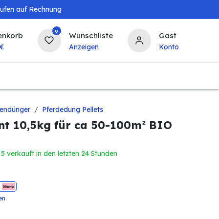
aufen auf Rechnung
0
enkorb
Wunschliste
Gast
€
Anzeigen
Konto
Landwirtschaft
Tierbedarf
Bierzapfanlagen & 
zendünger
Pferdedung Pellets
nt 10,5kg für ca 50-100m² BIO
5 verkauft in den letzten 24 Stunden
en