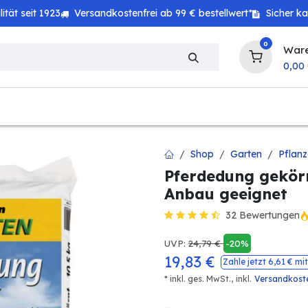
tät seit 1923
Versandkostenfrei ab 99 € bestellwert*
Sicher k
0
War
0,00
zeug
Haushalt
Technik
Baby & Kind
Shop
Garten
Pflan
Pferdedung gekör
Anbau geeignet
32 Bewertungen
UVP:
24,79
€
-20%
19,83
€
Zahle jetzt
6,61
€ mit
* inkl. ges. MwSt.,
inkl.
Versandkost