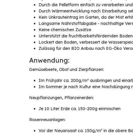
Durch die Pelletform einfach zu verarbeiten un
Durch Wärmeentwicklung nach Einarbeitung seh
Kein Unkrauteintrag im Garten, da der Mist er
Langsame Nährstoffabgabe - nachhaltige Vers
Keine chemischen Zusätze
Unterstützt die fruchtbarkeitsfördernden Bode
Lockert den Boden, verbessert die Wasserspei
Zulässig für den BIO Anbau nach EG-Öko Ver
Anwendung:
Gemüsebeete, Obst und Zierpflanzen:
Im Frühjahr ca. 200g/m² ausbringen und einar
Im Sommer je nach Kultur eine Nachdüngung 
Neupflanzungen, Pflanzenerden:
Je 10 Liter Erde ca. 150-200g einmischen
Rasenneuanlagen:
Vor der Neuansaat ca. 150g/m² in die obere Bo