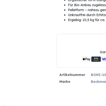
Organischer NPK-Dünger
Für Bio-Anbau zugelas
Pelletform – nahezu ger
Unkrautfrei durch Erhit
Ergiebig: 10,5 kg für c
Gar
Artikelnummer
BONI-1
Marke
Beckma