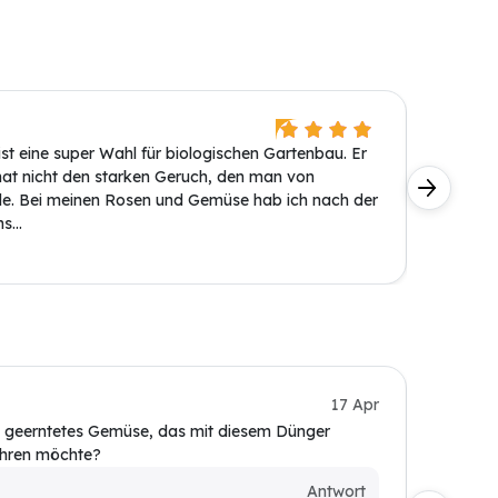
Annelie
ist eine super Wahl für biologischen Gartenbau. Er
Dieser P
d hat nicht den starken Geruch, den man von
Granulat
e. Bei meinen Rosen und Gemüse hab ich nach der
angeneh
...
bemerkt, 
Kundin
17 Apr
 geerntetes Gemüse, das mit diesem Dünger
Wie oft 
ehren möchte?
Nährstof
Kunde
Antwort