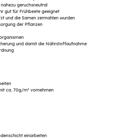
d nahezu geruchsneutral
r gut für Frühbeete geeignet
hitzt und die Samen zermahlen wurden
orgung der Pflanzen
norganismen
cherung und damit die Nährstoffaufnahme
ordnung
beiten
mit ca. 70g/m² vornehmen
denschicht einarbeiten