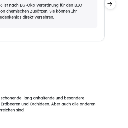
 ist nach EG-Öko Verordnung für den BIO
Der Dü
von chemischen Zusätzen. Sie können Ihr
Versor
denkenlos direkt verzehren.
Ausbri
ie schonende, lang anhaltende und besondere
, Erdbeeren und Orchideen. Aber auch alle anderen
reichen sind.