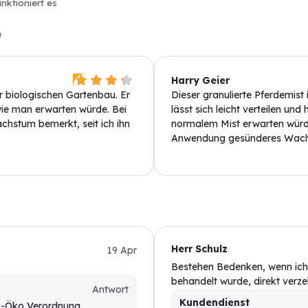
nktioniert es
n
Harry Geier
ür biologischen Gartenbau. Er
Dieser granulierte Pferdemist 
, wie man erwarten würde. Bei
lässt sich leicht verteilen un
hstum bemerkt, seit ich ihn
normalem Mist erwarten würd
Anwendung gesünderes Wachs
Herr Schulz
19 Apr
Bestehen Bedenken, wenn ich
behandelt wurde, direkt verz
Antwort
Kundendienst
EG-Öko Verordnung