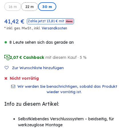
16 m
22 m
30 m
41,42
€
Zahle jetzt
13,81
€ mit
* inkl. ges. MwSt.,
inkl.
Versandkosten
8 Leute sehen sich das gerade an
2,07
€ Cashback
mit diesem Kauf · 5 %
Zur Wunschliste hinzufügen
Nicht vorrätig
Wir werden Sie benachrichtigen, sobald das Produkt
wieder vorrätig ist.
Info zu diesem Artikel:
Selbstklebendes Verschlusssystem – beidseitig, für
werkzeuglose Montage