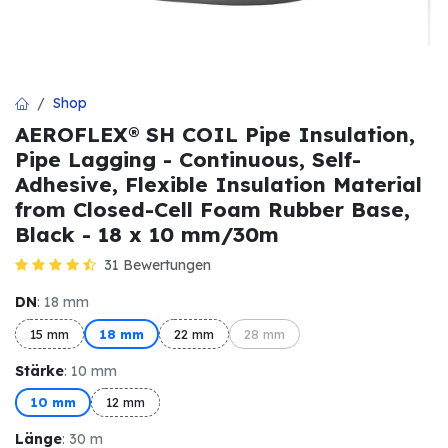
Shop
AEROFLEX® SH COIL Pipe Insulation,
Pipe Lagging - Continuous, Self-
Adhesive, Flexible Insulation Material
from Closed-Cell Foam Rubber Base,
Black - 18 x 10 mm/30m
31 Bewertungen
DN
: 18 mm
15 mm
18 mm
22 mm
28 mm
Stärke
: 10 mm
10 mm
12 mm
Länge
: 30 m