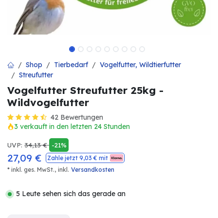
Shop
Tierbedarf
Vogelfutter, Wildtierfutter
Streufutter
Vogelfutter Streufutter 25kg -
Wildvogelfutter
42 Bewertungen
3 verkauft in den letzten 24 Stunden
UVP:
34,13
€
-21%
27,09
€
Zahle jetzt
9,03
€ mit
* inkl. ges. MwSt.,
inkl.
Versandkosten
5 Leute sehen sich das gerade an