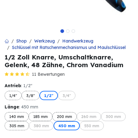
Shop
Werkzeug
Handwerkzeug
Schlüssel mit Ratschenmechanismus und Maulschlüssel
1/2 Zoll Knarre, Umschaltknarre,
Gelenk, 48 Zähne, Chrom Vanadium
11 Bewertungen
Antrieb
: 1/2"
1/4"
3/8"
1/2"
3/4"
Länge
: 450 mm
140 mm
185 mm
200 mm
260 mm
300 mm
305 mm
380 mm
450 mm
550 mm