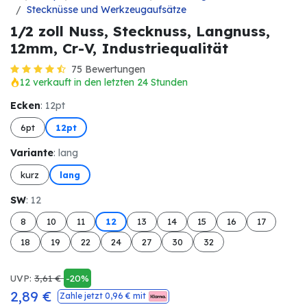
Stecknüsse und Werkzeugaufsätze
1/2 zoll Nuss, Stecknuss, Langnuss,
12mm, Cr-V, Industriequalität
75 Bewertungen
12 verkauft in den letzten 24 Stunden
Ecken
: 12pt
6pt
12pt
Variante
: lang
kurz
lang
SW
: 12
8
10
11
12
13
14
15
16
17
18
19
22
24
27
30
32
UVP:
3,61
€
-20%
2,89
€
Zahle jetzt
0,96
€ mit