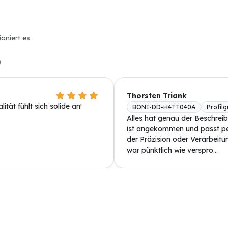
ioniert es
n
Thorsten Triank
tät fühlt sich solide an!
BONI-DD-H4TT040A
Profil
Alles hat genau der Beschrei
ist angekommen und passt pe
der Präzision oder Verarbeitun
war pünktlich wie verspro...