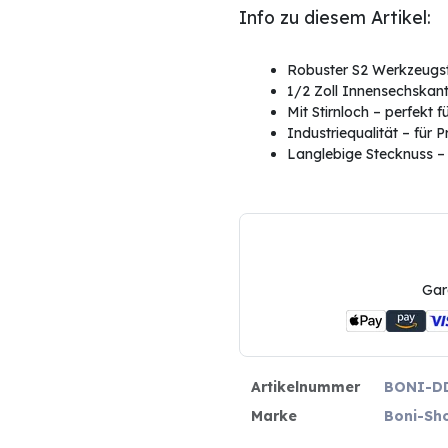
Info zu diesem Artikel:
Robuster S2 Werkzeugst
1/2 Zoll Innensechskan
Mit Stirnloch – perfekt f
Industriequalität – für 
Langlebige Stecknuss –
Gar
Artikelnummer
BONI-D
Marke
Boni-Sh