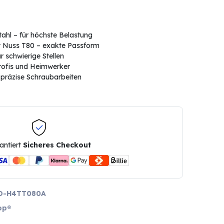
ahl – für höchste Belastung
t Nuss T80 – exakte Passform
ür schwierige Stellen
Profis und Heimwerker
 präzise Schraubarbeiten
antiert
Sicheres Checkout
D-H4TT080A
op®