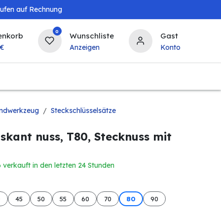
aufen auf Rechnung
0
enkorb
Wunschliste
Gast
€
Anzeigen
Konto
Landwirtschaft
Tierbedarf
Bierzapfanlagen & 
ndwerkzeug
Steckschlüsselsätze
skant nuss, T80, Stecknuss mit
6 verkauft in den letzten 24 Stunden
0
45
50
55
60
70
80
90