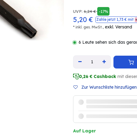
UVP:
6,24
€
-17%
5,20
€
Zahle jetzt
1,73
€ mit
exkl. Versand
* inkl. ges. MwSt.,
6 Leute sehen sich das gera
0,26
€ Cashback
mit diese
Zur Wunschliste hinzufügen
Auf Lager