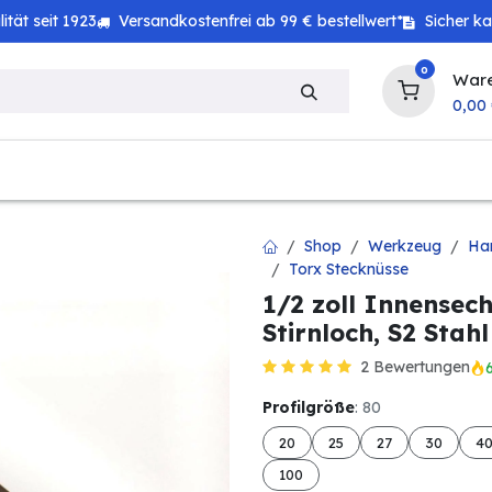
tät seit 1923
Versandkostenfrei ab 99 € bestellwert*
Sicher k
0
War
0,00
zeug
Haushalt
Technik
Baby & Kind
Shop
Werkzeug
Ha
Torx Stecknüsse
1/2 zoll Innensech
Stirnloch, S2 Stahl
2 Bewertungen
Profilgröße
: 80
20
25
27
30
4
100