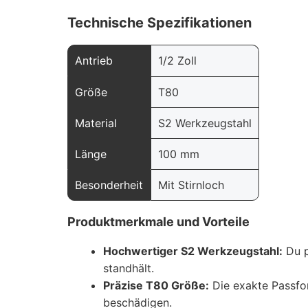
Technische Spezifikationen
Antrieb
1/2 Zoll
Größe
T80
Material
S2 Werkzeugstahl
Länge
100 mm
Besonderheit
Mit Stirnloch
Produktmerkmale und Vorteile
Hochwertiger S2 Werkzeugstahl:
Du p
standhält.
Präzise T80 Größe:
Die exakte Passfor
beschädigen.