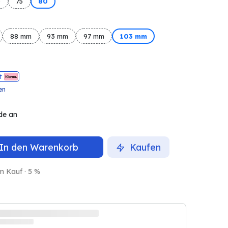
0
75
80
88 mm
93 mm
97 mm
103 mm
t
en
de an
In den Warenkorb
Kaufen
m Kauf · 5 %