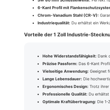
SW 80 mm Schlüsselweite:
Perfekt fü
6-Kant Profil mit Flankenschutzsyste
Chrom-Vanadium Stahl (CR-V):
Garan
Industriequalität:
Du erhältst ein Werk
Vorteile der 1 Zoll Industrie-Steckn
Hohe Widerstandsfähigkeit:
Dank d
Präzise Passform:
Das 6-Kant Profi
Vielseitige Anwendung:
Geeignet fü
Lange Lebensdauer:
Die hochwertig
Ergonomisches Design:
Trotz ihrer
Professionelle Qualität:
Du erhältst
Optimale Kraftübertragung:
Die 1-Z