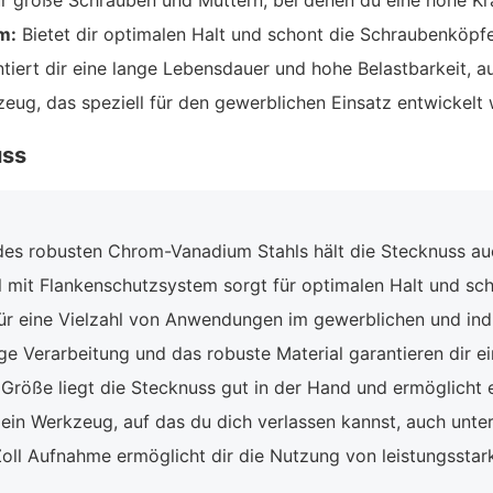
r große Schrauben und Muttern, bei denen du eine hohe Kr
m:
Bietet dir optimalen Halt und schont die Schraubenköpfe
tiert dir eine lange Lebensdauer und hohe Belastbarkeit, 
zeug, das speziell für den gewerblichen Einsatz entwickel
uss
es robusten Chrom-Vanadium Stahls hält die Stecknuss au
l mit Flankenschutzsystem sorgt für optimalen Halt und sc
r eine Vielzahl von Anwendungen im gewerblichen und indus
e Verarbeitung und das robuste Material garantieren dir e
 Größe liegt die Stecknuss gut in der Hand und ermöglicht ei
 ein Werkzeug, auf das du dich verlassen kannst, auch unte
oll Aufnahme ermöglicht dir die Nutzung von leistungsstar