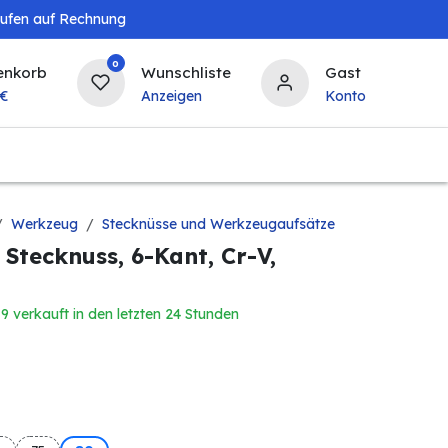
aufen auf Rechnung
0
enkorb
Wunschliste
Gast
€
Anzeigen
Konto
Landwirtschaft
Tierbedarf
Bierzapfanlagen & 
Werkzeug
Stecknüsse und Werkzeugaufsätze
Stecknuss, 6-Kant, Cr-V,
9 verkauft in den letzten 24 Stunden