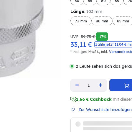
50
55
60
65
7
Länge
: 103 mm
73 mm
80 mm
85 mm
UVP:
39,73
€
-17%
33,11
€
Zahle jetzt
11,04
€ mi
* inkl. ges. MwSt.,
inkl.
Versandkost
2 Leute sehen sich das gera
1,66
€ Cashback
mit diese
Zur Wunschliste hinzufügen