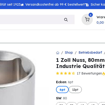
tät seit 1923
Versandkostenfrei ab 99 € bestellwert*
Sicher k
0
War
0,00
zeug
Haushalt
Technik
Baby & Kind
Shop
Betriebsbedarf
1 Zoll Nuss, 80mm 
Industrie Qualität
17 Bewertungen
Ecken
: 6pt
6pt
12pt
SW
: 80