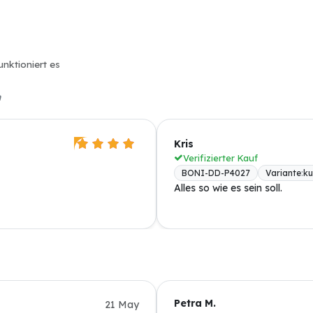
unktioniert es
n
Kris
Verifizierter Kauf
BONI-DD-P4027
Variante
:
ku
Alles so wie es sein soll.
Petra M.
21 May