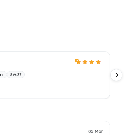
Kris
Verifiz
rz
SW
:
27
BONI-D
Alles so 
Kundin
05 Mar