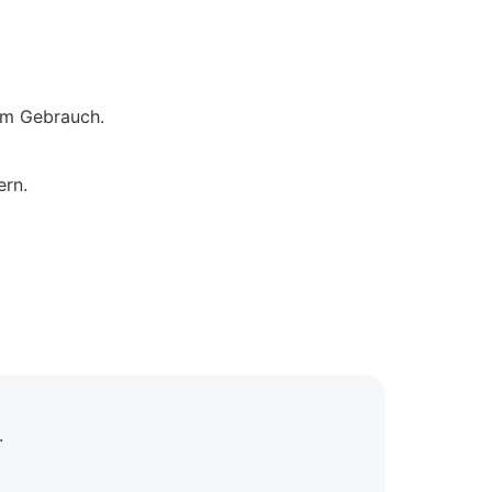
gem Gebrauch.
ern.
.