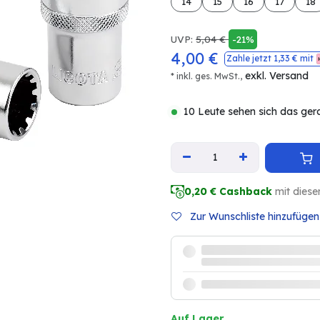
14
15
16
17
18
UVP:
5,04
€
-21%
4,00
€
Zahle jetzt
1,33
€ mit
exkl. Versand
* inkl. ges. MwSt.,
10 Leute sehen sich das ger
0,20
€ Cashback
mit diese
Zur Wunschliste hinzufügen
Auf Lager