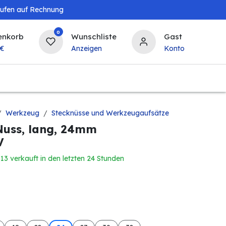
aufen auf Rechnung
0
enkorb
Wunschliste
Gast
€
Anzeigen
Konto
Landwirtschaft
Tierbedarf
Bierzapfanlagen & 
Werkzeug
Stecknüsse und Werkzeugaufsätze
 Nuss, lang, 24mm
V
13 verkauft in den letzten 24 Stunden