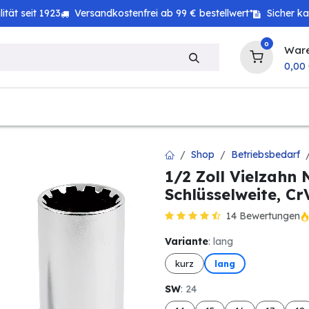
tät seit 1923
Versandkostenfrei ab 99 € bestellwert*
Sicher k
0
War
0,00
zeug
Haushalt
Technik
Baby & Kind
Shop
Betriebsbedarf
1/2 Zoll Vielzahn
Schlüsselweite, Cr
14 Bewertungen
Variante
: lang
kurz
lang
SW
: 24