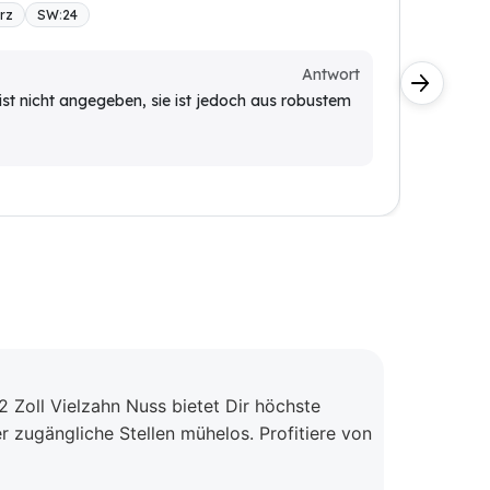
rz
SW
:
24
BONI-D
Kann ic
verwend
Antwort
Kunde
st nicht angegeben, sie ist jedoch aus robustem
Ja, di
GearLo
 Zoll Vielzahn Nuss bietet Dir höchste
 zugängliche Stellen mühelos. Profitiere von