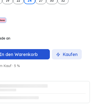
19
22
24
27
30
32
ade an
In den Warenkorb
Kaufen
m Kauf · 5 %