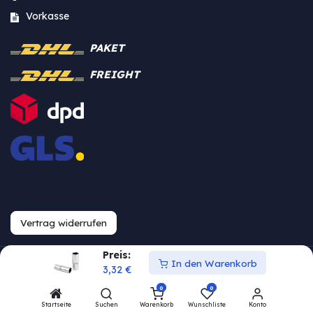
Vorkasse
PAKET
FREIGHT
Vertrag widerrufen
Preis:
In den Warenkorb
Urheberrecht © Westfalia
3,32
€
0
0
Bearbeite Einstellungen
Startseite
Suchen
Warenkorb
Wunschliste
Konto