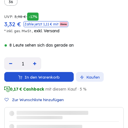
36
UVP:
3,98
€
-17%
3,32
€
Zahle jetzt
1,11
€ mit
exkl. Versand
* inkl. ges. MwSt.,
8 Leute sehen sich das gerade an
In den Warenkorb
Kaufen
0,17
€ Cashback
mit diesem Kauf · 5 %
Zur Wunschliste hinzufügen