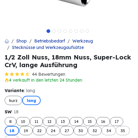
Shop
Betriebsbedarf
Werkzeug
Stecknüsse und Werkzeugaufsätze
1/2 Zoll Nuss, 18mm Nuss, Super-Lock
CrV, lange Ausführung
44 Bewertungen
4 verkauft in den letzten 24 Stunden
Variante
: lang
kurz
lang
SW
: 18
8
10
11
12
13
14
15
16
17
18
19
22
24
27
30
32
34
35