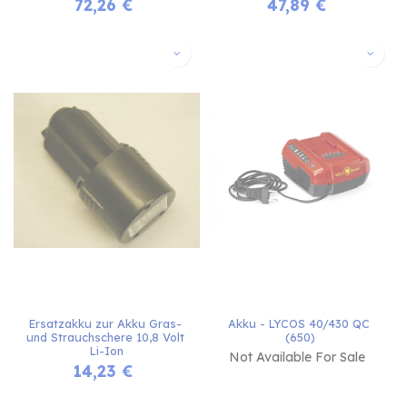
72,26
€
47,89
€
Ersatzakku zur Akku Gras- 
Akku - LYCOS 40/430 QC 
und Strauchschere 10,8 Volt 
(650)
Li-Ion
Not Available For Sale
14,23
€