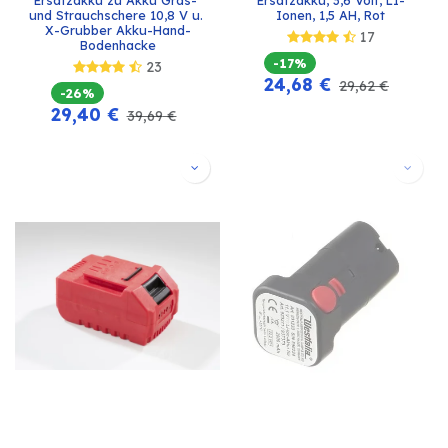
und Strauchschere 10,8 V u. 
Ionen, 1,5 AH, Rot
X-Grubber Akku-Hand-
17
Bodenhacke
-17%
23
24,68
€
29,62
€
-26%
29,40
€
39,69
€