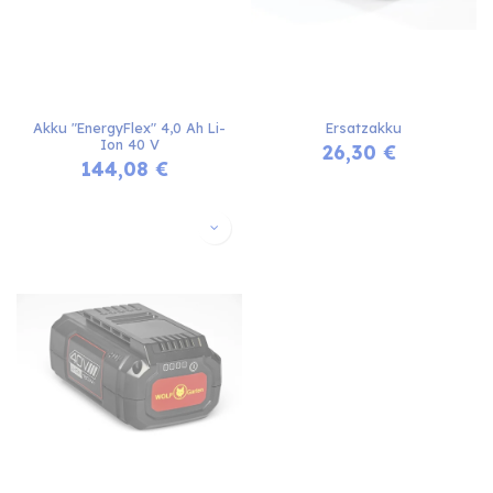
Akku "EnergyFlex" 4,0 Ah Li-
Ersatzakku
Ion 40 V
26,30
€
144,08
€