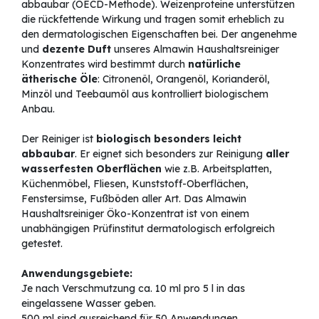
abbaubar (OECD-Methode). Weizenproteine unterstützen
die rückfettende Wirkung und tragen somit erheblich zu
den dermatologischen Eigenschaften bei. Der angenehme
und
dezente Duft
unseres Almawin Haushaltsreiniger
Konzentrates wird bestimmt durch
natürliche
ätherische Öle
: Citronenöl, Orangenöl, Korianderöl,
Minzöl und Teebaumöl aus kontrolliert biologischem
Anbau.
Der Reiniger ist
biologisch besonders leicht
abbaubar
. Er eignet sich besonders zur Reinigung
aller
wasserfesten Oberflächen
wie z.B. Arbeitsplatten,
Küchenmöbel, Fliesen, Kunststoff-Oberflächen,
Fenstersimse, Fußböden aller Art. Das Almawin
Haushaltsreiniger Öko-Konzentrat ist von einem
unabhängigen Prüfinstitut dermatologisch erfolgreich
getestet.
Anwendungsgebiete:
Je nach Verschmutzung ca. 10 ml pro 5 l in das
eingelassene Wasser geben.
500 ml sind ausreichend für 50 Anwendungen.