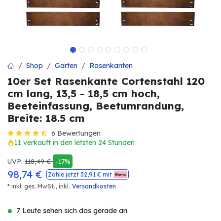
Shop
Garten
Rasenkanten
10er Set Rasenkante Cortenstahl 120
cm lang, 13,5 - 18,5 cm hoch,
Beeteinfassung, Beetumrandung,
Breite: 18.5 cm
6 Bewertungen
11 verkauft in den letzten 24 Stunden
UVP:
118,49
€
-17%
98,74
€
Zahle jetzt
32,91
€ mit
* inkl. ges. MwSt.,
inkl.
Versandkosten
7 Leute sehen sich das gerade an