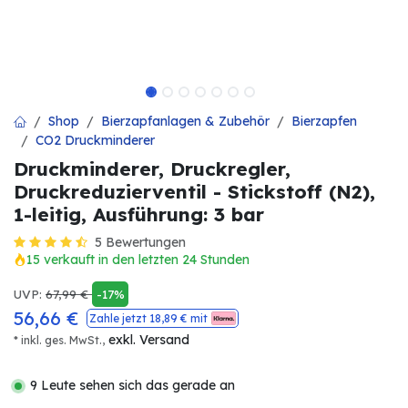
Shop
Bierzapfanlagen & Zubehör
Bierzapfen
CO2 Druckminderer
Druckminderer, Druckregler,
Druckreduzierventil - Stickstoff (N2),
1-leitig, Ausführung: 3 bar
5 Bewertungen
15 verkauft in den letzten 24 Stunden
UVP:
67,99
€
-17%
56,66
€
Zahle jetzt
18,89
€ mit
exkl. Versand
* inkl. ges. MwSt.,
9 Leute sehen sich das gerade an