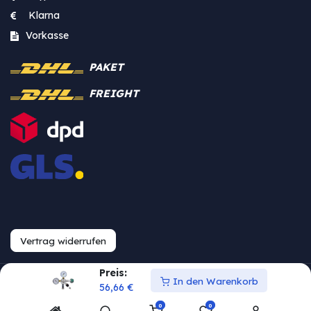
Klarna
Vorkasse
PAKET
FREIGHT
Vertrag widerrufen
Preis:
In den Warenkorb
Urheberrecht © Westfalia
56,66
€
0
0