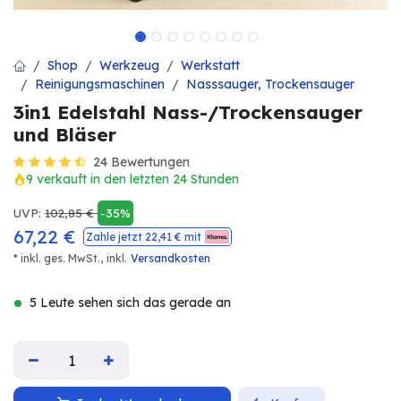
Shop
Werkzeug
Werkstatt
Reinigungsmaschinen
Nasssauger, Trockensauger
3in1 Edelstahl Nass-/Trockensauger
und Bläser
24 Bewertungen
9 verkauft in den letzten 24 Stunden
UVP:
102,85
€
-35%
67,22
€
Zahle jetzt
22,41
€ mit
* inkl. ges. MwSt.,
inkl.
Versandkosten
5 Leute sehen sich das gerade an