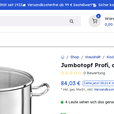
tät seit 1923
Versandkostenfrei ab 99 € bestellwert*
Sicher k
0
War
0,00
zeug
Haushalt
Technik
Baby & Kind
Shop
Haushalt
Koc
Jumbotopf Profi, c
0 Bewertung
84,03
€
Zahle jetzt
28,01
€ m
* inkl. ges. MwSt.,
inkl.
Versandkost
4 Leute sehen sich das gera