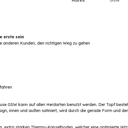
Marke
GSW
 erste sein
Sie anderen Kunden, den richtigen Weg zu gehen
rfahren
se GSW kann auf allen Herdarten benutzt werden. Der Topf besteht
sign, innen und außen satiniert, wird durch die gerade Form und d
 extra starken Thermo-Kapselboden, welcher eine optimierte Hitzev