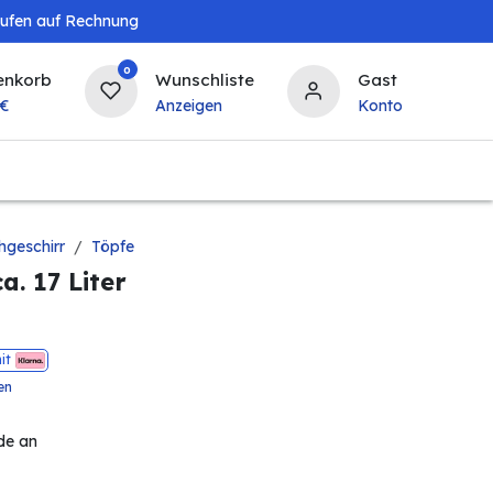
aufen auf Rechnung
0
enkorb
Wunschliste
Gast
€
Anzeigen
Konto
Landwirtschaft
Tierbedarf
Bierzapfanlagen & 
hgeschirr
Töpfe
a. 17 Liter
it
en
de an