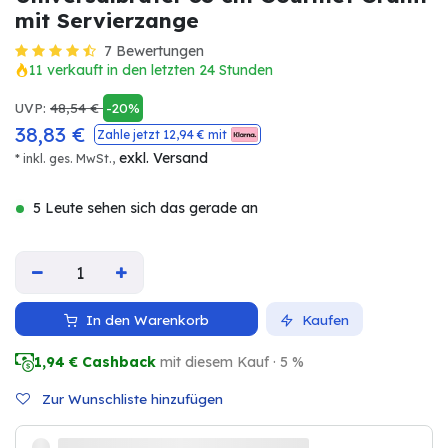
mit Servierzange
7 Bewertungen
11 verkauft in den letzten 24 Stunden
UVP:
48,54
€
-20%
38,83
€
Zahle jetzt
12,94
€ mit
exkl. Versand
* inkl. ges. MwSt.,
5 Leute sehen sich das gerade an
In den Warenkorb
Kaufen
1,94
€ Cashback
mit diesem Kauf · 5 %
Zur Wunschliste hinzufügen