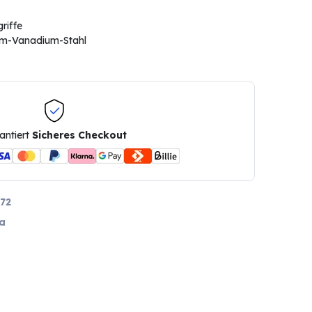
riffe
om-Vanadium-Stahl
antiert
Sicheres Checkout
72
a