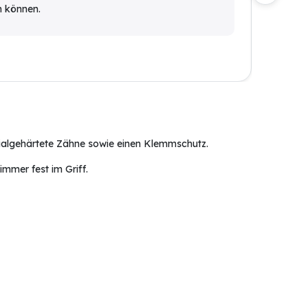
n können.
für de
zialgehärtete Zähne sowie einen Klemmschutz.
mmer fest im Griff.