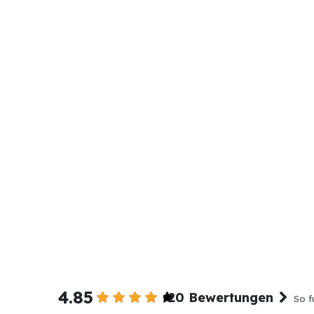
4.85
20 Bewertungen
So f