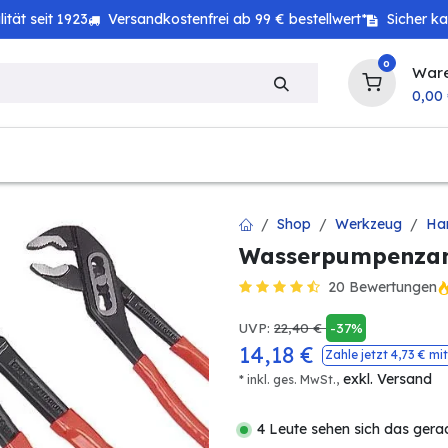
tät seit 1923
Versandkostenfrei ab 99 € bestellwert*
Sicher k
0
War
0,00
zeug
Haushalt
Technik
Baby & Kind
Shop
Werkzeug
Ha
Wasserpumpenzang
20 Bewertungen
UVP:
22,40
€
-37%
14,18
€
Zahle jetzt
4,73
€ mit
exkl. Versand
* inkl. ges. MwSt.,
4 Leute sehen sich das gera