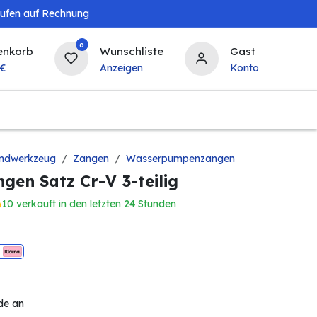
aufen auf Rechnung
0
enkorb
Wunschliste
Gast
€
Anzeigen
Konto
Landwirtschaft
Tierbedarf
Bierzapfanlagen & 
ndwerkzeug
Zangen
Wasserpumpenzangen
en Satz Cr-V 3-teilig
10 verkauft in den letzten 24 Stunden
de an