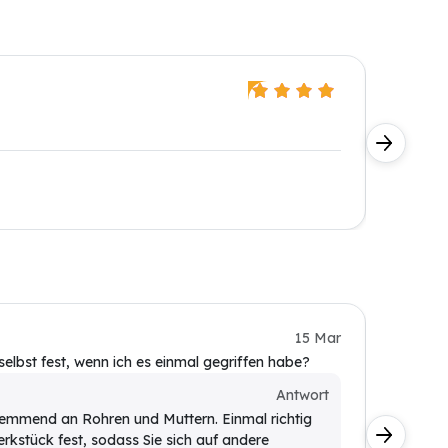
Hans
Verifiz
Vorteile
Bin sehr 
Kundin
15 Mar
elbst fest, wenn ich es einmal gegriffen habe?
Würde ge
Kunde
Antwort
klemmend an Rohren und Muttern. Einmal richtig
Absolu
erkstück fest, sodass Sie sich auf andere
teilig