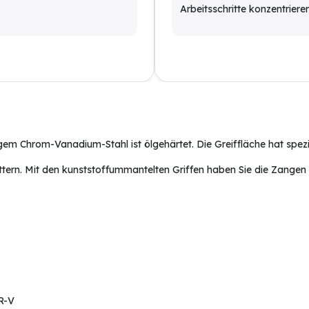
Arbeitsschritte konzentriere
gem Chrom-Vanadium-Stahl ist ölgehärtet. D
ie Greiffläche hat spe
ern. Mit den k
unststoffummantelten Griffen haben Sie die Zangen i
R-V