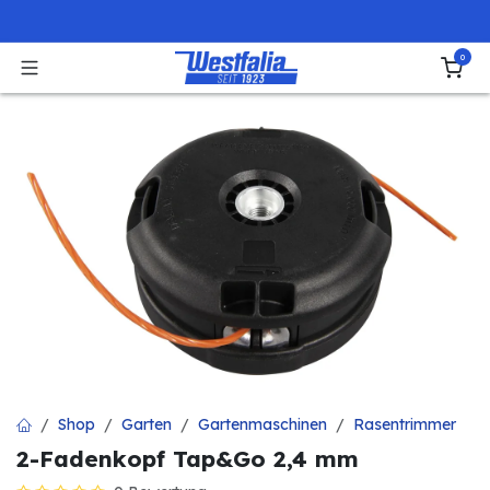
Zum Inhalt springen
0
Shop
Garten
Gartenmaschinen
Rasentrimmer
2-Fadenkopf Tap&Go 2,4 mm