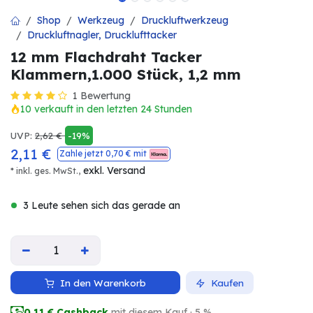
Shop
Werkzeug
Druckluftwerkzeug
Druckluftnagler, Drucklufttacker
12 mm Flachdraht Tacker
Klammern,1.000 Stück, 1,2 mm
1 Bewertung
10 verkauft in den letzten 24 Stunden
UVP:
2,62
€
-19%
2,11
€
Zahle jetzt
0,70
€ mit
exkl. Versand
* inkl. ges. MwSt.,
3 Leute sehen sich das gerade an
In den Warenkorb
Kaufen
0,11
€ Cashback
mit diesem Kauf · 5 %