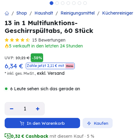
Shop
Haushalt
Reinigungsmittel
Küchenreiniger
13 in 1 Multifunktions-
Geschirrspültabs, 60 Stück
15 Bewertungen
5 verkauft in den letzten 24 Stunden
UVP:
10,21
€
-38%
6,34
€
Zahle jetzt
2,11
€ mit
exkl. Versand
* inkl. ges. MwSt.,
6 Leute sehen sich das gerade an
In den Warenkorb
Kaufen
0,32
€ Cashback
mit diesem Kauf · 5 %