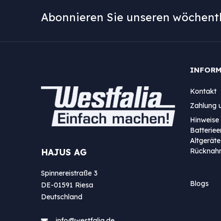
Abonnieren Sie unseren wöchentl
INFOR
Kontakt
Zahlung 
Hinweise 
Batterie
Altgeräte
Rücknah
HAJUS AG
Spinnereistraße 3
Blogs
DE-01591 Riesa
Deutschland
info@westfa​lia.de