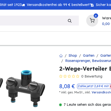
tät seit 1923
Versandkostenfrei ab 99 € bestellwert*
Sicher k
0
War
0,00
zeug
Haushalt
Technik
Baby & Kind
Shop
Garten
Garte
Rasensprenger, Bewässeru
2-Wege-Verteiler
0 Bewertung
8,08
€
Zahle jetzt
2,69
€ mit
* inkl. ges. MwSt.,
inkl.
Versandkost
7 Leute sehen sich das gera