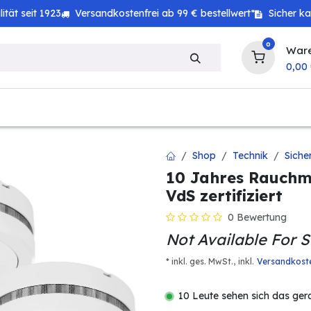
tät seit 1923
Versandkostenfrei ab 99 € bestellwert*
Sicher k
0
War
0,00
zeug
Haushalt
Technik
Baby & Kind
Shop
Technik
Siche
10 Jahres Rauchme
VdS zertifiziert
0 Bewertung
Not Available For S
* inkl. ges. MwSt.,
inkl.
Versandkost
10 Leute sehen sich das ger