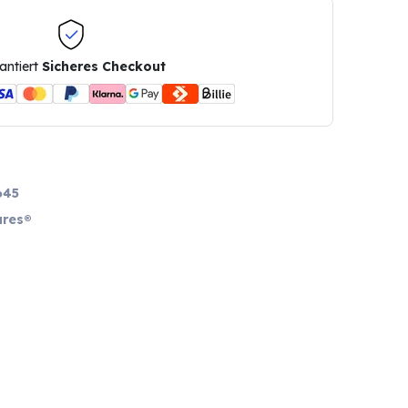
antiert
Sicheres Checkout
645
res®