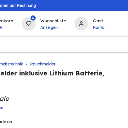
aufen auf Rechnung
0
enkorb
Wunschliste
Gast
€
Anzeigen
Konto
Landwirtschaft
Tierbedarf
Bierzapfanlagen & 
rheitstechnik
Rauchmelder
lder inklusive Lithium Batterie,
ale
en
ade an