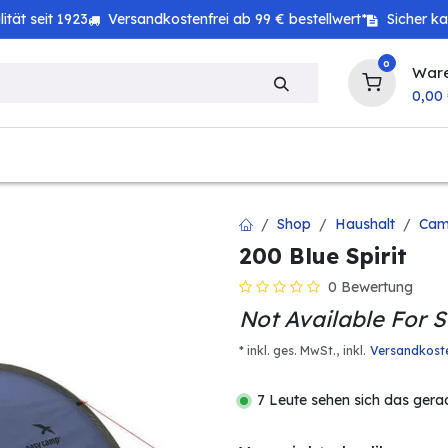
tät seit 1923
Versandkostenfrei ab 99 € bestellwert*
Sicher k
0
War
0,00
zeug
Haushalt
Technik
Baby & Kind
Shop
Haushalt
Cam
200 Blue Spirit
0 Bewertung
Not Available For S
* inkl. ges. MwSt.,
inkl.
Versandkost
7 Leute sehen sich das gera