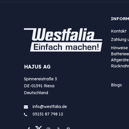
INFOR
Kontakt
Zahlung 
Hinweise 
Batterie
Altgeräte
Rücknah
HAJUS AG
Spinnereistraße 3
Blogs
DE-01591 Riesa
Deutschland
info@westfa​lia.de
05151 87 798 12