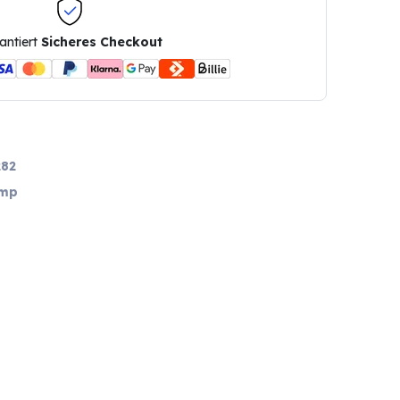
antiert
Sicheres Checkout
82
amp