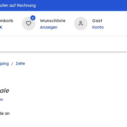
aufen auf Rechnung
0
enkorb
Wunschliste
Gast
€
Anzeigen
Konto
Landwirtschaft
Tierbedarf
Bierzapfanlagen & 
ping
Zelte
ale
en
de an