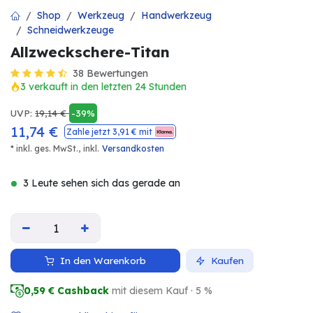
Shop
Werkzeug
Handwerkzeug
Schneidwerkzeuge
Allzweckschere-Titan
38 Bewertungen
3 verkauft in den letzten 24 Stunden
UVP:
19,14
€
-39%
11,74
€
Zahle jetzt
3,91
€ mit
* inkl. ges. MwSt.,
inkl.
Versandkosten
3 Leute sehen sich das gerade an
In den Warenkorb
Kaufen
0,59
€ Cashback
mit diesem Kauf · 5 %