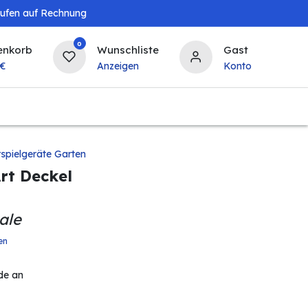
aufen auf Rechnung
0
enkorb
Wunschliste
Gast
€
Anzeigen
Konto
Landwirtschaft
Tierbedarf
Bierzapfanlagen & 
spielgeräte Garten
Art Deckel
ale
en
de an