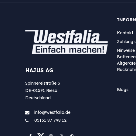
INFOR
Kontakt
Zahlung 
Hinweise 
Batterie
Altgeräte
Rücknah
HAJUS AG
Spinnereistraße 3
Blogs
DE-01591 Riesa
Deutschland
info@westfa​lia.de
05151 87 798 12