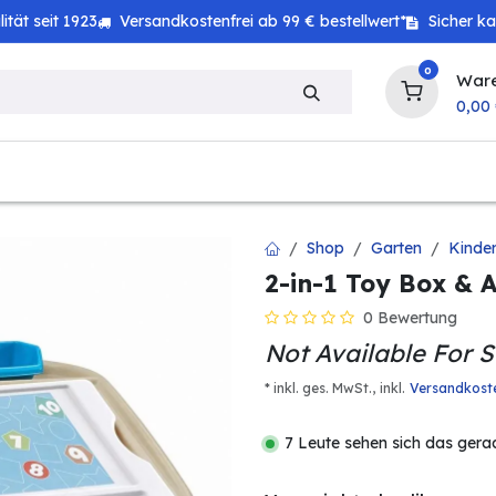
tät seit 1923
Versandkostenfrei ab 99 € bestellwert*
Sicher k
0
War
0,00
zeug
Haushalt
Technik
Baby & Kind
Shop
Garten
Kinder
2-in-1 Toy Box & 
0 Bewertung
Not Available For S
* inkl. ges. MwSt.,
inkl.
Versandkost
7 Leute sehen sich das gera