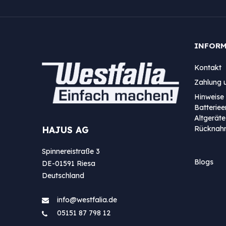
INFOR
Kontakt
Zahlung 
Hinweise 
Batterie
Altgeräte
Rücknah
HAJUS AG
Spinnereistraße 3
Blogs
DE-01591 Riesa
Deutschland
info@westfa​lia.de
05151 87 798 12