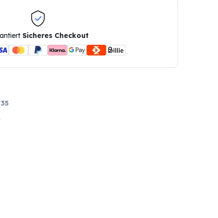
antiert
Sicheres Checkout
35
A