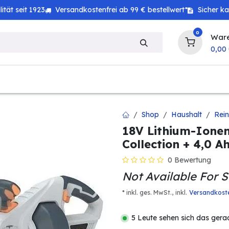
tät seit 1923
Versandkostenfrei ab 99 € bestellwert*
Sicher k
0
War
0,00
zeug
Haushalt
Technik
Baby & Kind
Shop
Haushalt
Rei
18V Lithium-Ione
Collection + 4,0 
0 Bewertung
Not Available For S
* inkl. ges. MwSt.,
inkl.
Versandkost
5 Leute sehen sich das gera