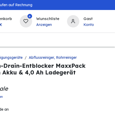
aufen auf Rechnung
0
enkorb
Wunschliste
Gast
€
Anzeigen
Konto
Landwirtschaft
Tierbedarf
Bierzapfanlagen & 
nigungsgeräte
Abflussreiniger, Rohrreiniger
n-Drain-Entblocker MaxxPack
Ah Akku & 4,0 Ah Ladegerät
ale
en
de an