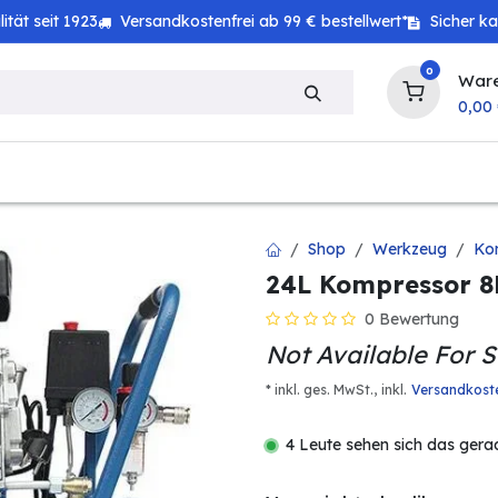
tät seit 1923
Versandkostenfrei ab 99 € bestellwert*
Sicher k
0
War
0,00
zeug
Haushalt
Technik
Baby & Kind
Shop
Werkzeug
Ko
24L Kompressor 8
0 Bewertung
Not Available For S
* inkl. ges. MwSt.,
inkl.
Versandkost
4 Leute sehen sich das gera