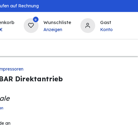
aufen auf Rechnung
0
enkorb
Wunschliste
Gast
€
Anzeigen
Konto
Landwirtschaft
Tierbedarf
Bierzapfanlagen & 
mpressoren
BAR Direktantrieb
ale
en
de an