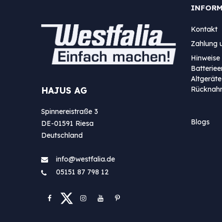
INFOR
Kontakt
Zahlung 
Hinweise 
Batterie
Altgeräte
Rücknah
HAJUS AG
Spinnereistraße 3
Blogs
DE-01591 Riesa
Deutschland
info@westfa​lia.de
05151 87 798 12