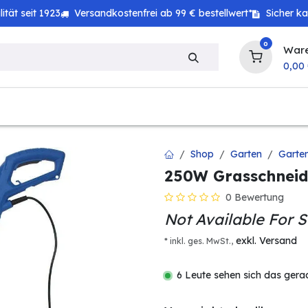
tät seit 1923
Versandkostenfrei ab 99 € bestellwert*
Sicher k
0
War
0,00
zeug
Haushalt
Technik
Baby & Kind
Shop
Garten
Garte
250W Grasschnei
0 Bewertung
Not Available For S
exkl. Versand
* inkl. ges. MwSt.,
6 Leute sehen sich das gera