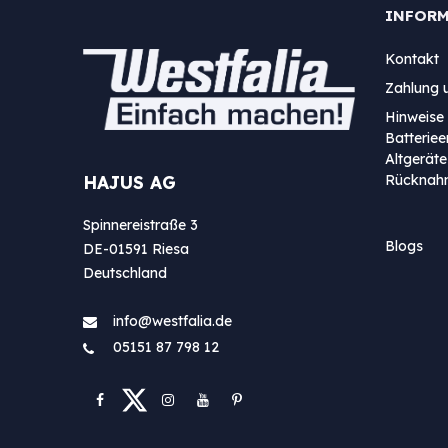
INFOR
Kontakt
Zahlung 
Hinweise 
Batterie
Altgeräte
Rücknah
HAJUS AG
Spinnereistraße 3
Blogs
DE-01591 Riesa
Deutschland
info@westfa​lia.de
05151 87 798 12