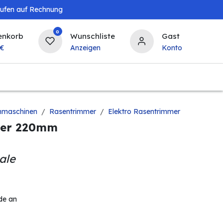
aufen auf Rechnung
0
enkorb
Wunschliste
Gast
€
Anzeigen
Konto
Landwirtschaft
Tierbedarf
Bierzapfanlagen & 
nmaschinen
Rasentrimmer
Elektro Rasentrimmer
der 220mm
ale
de an