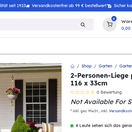
tät seit 1923
Versandkostenfrei ab 99 € bestellwert*
Sicher k
0
War
0,00
zeug
Haushalt
Technik
Baby & Kind
Shop
Garten
Garte
2-Personen-Liege 
116 x 33cm
0 Bewertung
Not Available For S
* inkl. ges. MwSt.,
inkl.
Versandkost
4 Leute sehen sich das gera