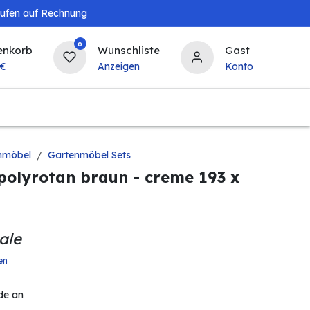
aufen auf Rechnung
0
enkorb
Wunschliste
Gast
€
Anzeigen
Konto
Landwirtschaft
Tierbedarf
Bierzapfanlagen & 
nmöbel
Gartenmöbel Sets
polyrotan braun - creme 193 x
ale
en
de an