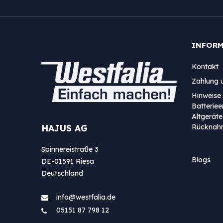
INFOR
Kontakt
Zahlung 
Hinweise 
Batterie
Altgeräte
Rücknah
HAJUS AG
Spinnereistraße 3
Blogs
DE-01591 Riesa
Deutschland
info@westfa​lia.de
05151 87 798 12