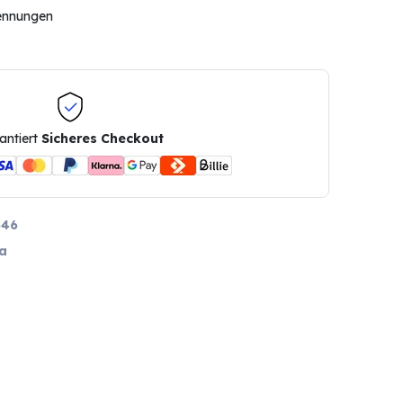
rennungen
antiert
Sicheres Checkout
546
a