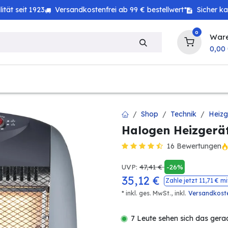
tät seit 1923
Versandkostenfrei ab 99 € bestellwert*
Sicher k
0
War
0,00
zeug
Haushalt
Technik
Baby & Kind
Shop
Technik
Heizg
Halogen Heizgerät
16 Bewertungen
UVP:
47,41
€
-26%
35,12
€
Zahle jetzt
11,71
€ mi
* inkl. ges. MwSt.,
inkl.
Versandkost
7 Leute sehen sich das gera