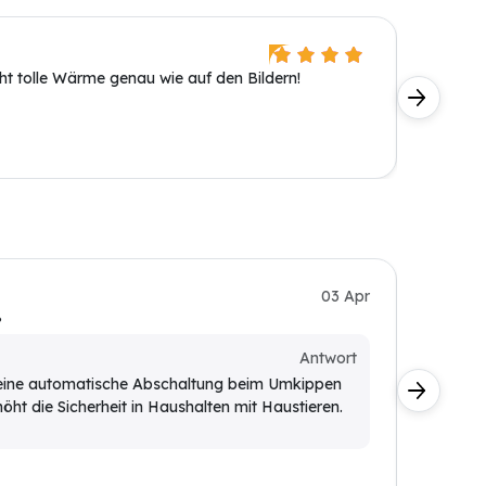
Heike K
ht tolle Wärme genau wie auf den Bildern!
Guter He
Sabine 
03 Apr
?
Wollte w
Kunde
Antwort
 eine automatische Abschaltung beim Umkippen
Die in
rhöht die Sicherheit in Haushalten mit Haustieren.
Vertei