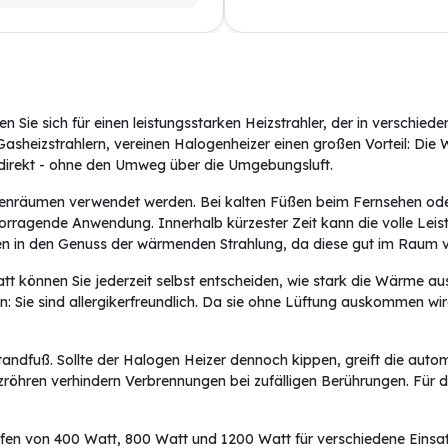
 Sie sich für einen leistungsstarken Heizstrahler, der in verschi
sheizstrahlern, vereinen Halogenheizer einen großen Vorteil: Die 
irekt - ohne den Umweg über die Umgebungsluft.
nenräumen verwendet werden. Bei kalten Füßen beim Fernsehen ode
orragende Anwendung. Innerhalb kürzester Zeit kann die volle Lei
n in den Genuss der wärmenden Strahlung, da diese gut im Raum ver
tt können Sie jederzeit selbst entscheiden, wie stark die Wärme aus
n: Sie sind allergikerfreundlich. Da sie ohne Lüftung auskommen wir
tandfuß. Sollte der Halogen Heizer dennoch kippen, greift die auto
zröhren verhindern Verbrennungen bei zufälligen Berührungen. Für d
tufen von 400 Watt, 800 Watt und 1200 Watt für verschiedene Einsa