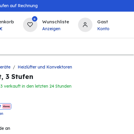
aufen auf Rechnung
0
enkorb
Wunschliste
Gast
€
Anzeigen
Konto
Landwirtschaft
Tierbedarf
Bierzapfanlagen & 
eräte
Heizlüfter und Konvektoren
, 3 Stufen
3 verkauft in den letzten 24 Stunden
t
en
de an