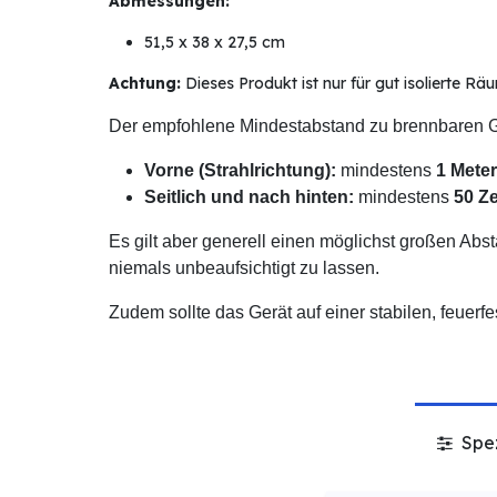
Abmessungen:
51,5 x 38 x 27,5 cm
Achtung:
Dieses Produkt ist nur für gut isolierte R
Der empfohlene Mindestabstand zu
brennbaren 
Vorne (Strahlrichtung):
mindestens
1 Meter
Seitlich und nach hinten:
mindestens
50 Z
Es gilt aber generell einen möglichst großen Abs
niemals unbeaufsichtigt zu lassen.
Zudem sollte das Gerät auf einer stabilen, feuerf
Spez