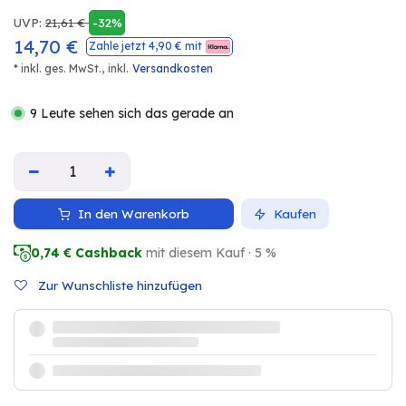
UVP:
21,61
€
-32%
14,70
€
Zahle jetzt
4,90
€ mit
* inkl. ges. MwSt.,
inkl.
Versandkosten
9 Leute sehen sich das gerade an
In den Warenkorb
Kaufen
0,74
€ Cashback
mit diesem Kauf · 5 %
Zur Wunschliste hinzufügen