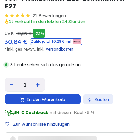
E27
21 Bewertungen
11 verkauft in den letzten 24 Stunden
UVP:
40,09
€
-23%
30,84
€
Zahle jetzt
10,28
€ mit
* inkl. ges. MwSt.,
inkl.
Versandkosten
8 Leute sehen sich das gerade an
In den Warenkorb
Kaufen
1,54
€ Cashback
mit diesem Kauf · 5 %
Zur Wunschliste hinzufügen