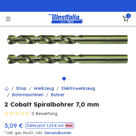
Zum Inhalt springen
0
Shop
Werkzeug
Elektrowerkzeug
Bohrmaschinen
Bohrer
2 Cobalt Spiralbohrer 7,0 mm
0 Bewertung
3,09
€
Zahle jetzt
1,03
€ mit
* inkl. ges. MwSt.,
inkl.
Versandkosten