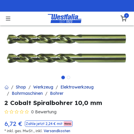
Zum Inhalt springen
0
Shop
Werkzeug
Elektrowerkzeug
Bohrmaschinen
Bohrer
2 Cobalt Spiralbohrer 10,0 mm
0 Bewertung
6,72
€
Zahle jetzt
2,24
€ mit
* inkl. ges. MwSt.,
inkl.
Versandkosten